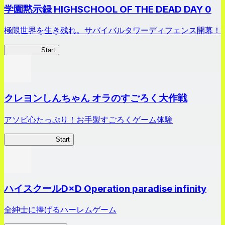
学園黙示録 HIGHSCHOOL OF THE DEAD DAY 0
極限世界を生き残れ。サバイバルタワーディフェンス開幕！
HOTDZero
Start
クレヨンしんちゃん オラのすごろく大作戦
アソビ心たっぷり！お手製すごろくゲーム体験
オラすご大作戦
Start
ハイスクールD×D Operation paradise infinity
全紳士に捧げるハーレムゲーム