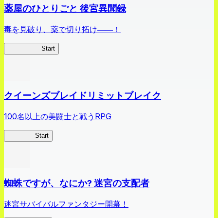
薬屋のひとりごと 後宮異聞録
毒を見破り、薬で切り拓け――！
薬屋異聞録
Start
クイーンズブレイドリミットブレイク
100名以上の美闘士と戦うRPG
クイブレ
Start
蜘蛛ですが、なにか? 迷宮の支配者
迷宮サバイバルファンタジー開幕！