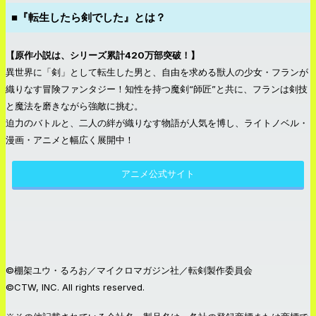
■『転生したら剣でした』とは？
【原作小説は、シリーズ累計420万部突破！】
異世界に「剣」として転生した男と、自由を求める獣人の少女・フランが
織りなす冒険ファンタジー！知性を持つ魔剣“師匠”と共に、フランは剣技
と魔法を磨きながら強敵に挑む。
迫力のバトルと、二人の絆が織りなす物語が人気を博し、ライトノベル・
漫画・アニメと幅広く展開中！
アニメ公式サイト
©棚架ユウ・るろお／マイクロマガジン社／転剣製作委員会
©CTW, INC. All rights reserved.