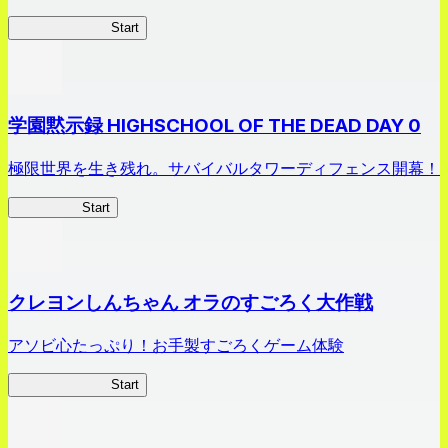
剣姫クロニクル
Start
学園黙示録 HIGHSCHOOL OF THE DEAD DAY 0
極限世界を生き残れ。サバイバルタワーディフェンス開幕！
HOTDZero
Start
クレヨンしんちゃん オラのすごろく大作戦
アソビ心たっぷり！お手製すごろくゲーム体験
オラすご大作戦
Start