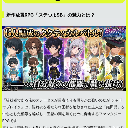
新作放置RPG「ステつよSB」の魅力とは？
「暗殺者である俺のステータスが勇者よりも明らかに強いのだが シャド
ウブレイク」は、濡れ衣を着せられ王都を追放された主人公「織田晶」を
中心とした部隊を編成し、王都の闇を暴くために奔走するファンタジー
RPGです。
主人公「織田晶」と5人のキャラクターを編成して強敵に挑戦。スキルの