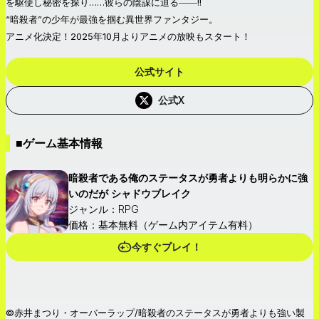
を駆使し秘密を探り……彼らの陰謀に迫る――!!
“暗殺者”の少年が最強を掴む異世界ファンタジー。
アニメ化決定！2025年10月よりアニメの放映もスタート！
公式サイト
公式X
■ゲーム基本情報
暗殺者である俺のステータスが勇者よりも明らかに強
いのだが シャドウブレイク
ジャンル：RPG
価格：基本無料（ゲーム内アイテム有料）
今すぐプレイ！
©赤井まつり・オーバーラップ/暗殺者のステータスが勇者よりも強い製