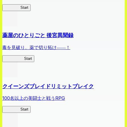
ありリベ
Start
薬屋のひとりごと 後宮異聞録
毒を見破り、薬で切り拓け――！
薬屋異聞録
Start
クイーンズブレイドリミットブレイク
100名以上の美闘士と戦うRPG
クイブレ
Start