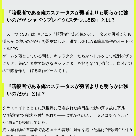
「暗殺者である俺のステータスが勇者よりも明らかに強
いのだが シャドウブレイク(ステつよSB)」とは？
「ステつよSB」はTVアニメ「暗殺者である俺のステータスが勇者よりも
明らかに強いのだが」を題材にした、誰でも楽しめる簡単操作のオートバ
トルRPG。
ゲームを落としている間も、キャラクターたちがバトルをして報酬がザッ
クザク。集めた素材で好きなキャラクターを好きなだけ強化し、自分だけ
の部隊を作り上げる新作ゲームです。
『暗殺者である俺のステータスが勇者よりも明らかに強
いのだが』とは？
クラスメイトとともに異世界に召喚された織田晶は影の薄さ故に平凡
な“暗殺者”の能力を付与された――はずがそのステータスはあろうこと
か“勇者”を凌駕していた。
異世界召喚の首謀者である国王の言動に疑念を抱いた晶は“暗殺者”の能力