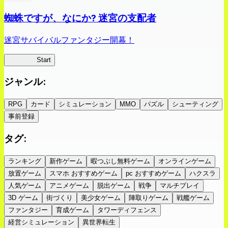
蜘蛛ですが、なにか? 迷宮の支配者
迷宮サバイバルファンタジー開幕！
蜘蛛ラビ
Start
ジャンル
:
RPG
カード
シミュレーション
MMO
パズル
シューティング
事前登録
タグ
:
ランキング
新作ゲーム
暇つぶし無料ゲーム
オンラインゲーム
放置ゲーム
スマホ おすすめゲーム
pc おすすめゲーム
ハクスラ
人気ゲーム
アニメゲーム
脱出ゲーム
戦争
マルチプレイ
3D ゲーム
街づくり
美少女ゲーム
陣取りゲーム
戦艦ゲーム
ファンタジー
育成ゲーム
タワーディフェンス
経営シミュレーション
異世界転生