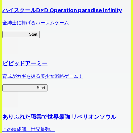
ハイスクールD×D Operation paradise infinity
全紳士に捧げるハーレムゲーム
ハイスクール
Start
ビビッドアーミー
育成がカギを握る美少女戦略ゲーム！
ビビッドアーミー
Start
ありふれた職業で世界最強 リベリオンソウル
この錬成師、世界最強。