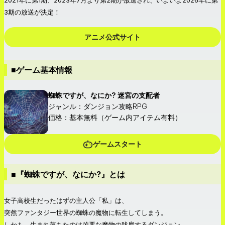
2021年に第1期、2023年7月より第2期が放送され、いよいよ2026年に第
3期の放送が決定！
アニメ公式サイト
■ゲーム基本情報
蜘蛛ですが、なにか? 迷宮の支配者
ジャンル：ダンジョン攻略RPG
価格：基本無料（ゲーム内アイテム有料）
ゲームスタート
■『蜘蛛ですが、なにか?』とは
女子高校生だったはずの主人公「私」は、
突然ファンタジー世界の蜘蛛の魔物に転生してしまう。
しかも、生まれ落ちたのは凶悪な魔物の跋扈するダンジョン。