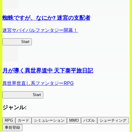
蜘蛛ですが、なにか? 迷宮の支配者
迷宮サバイバルファンタジー開幕！
蜘蛛ラビ
Start
月が導く異世界道中 天下泰平旅日記
異世界世直し系ファンタジーRPG
ツキミチ旅日記
Start
ジャンル
:
RPG
カード
シミュレーション
MMO
パズル
シューティング
事前登録