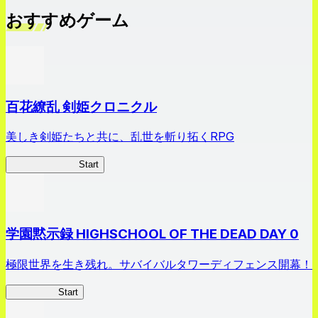
おすすめゲーム
百花繚乱 剣姫クロニクル
美しき剣姫たちと共に、乱世を斬り拓くRPG
剣姫クロニクル
Start
学園黙示録 HIGHSCHOOL OF THE DEAD DAY 0
極限世界を生き残れ。サバイバルタワーディフェンス開幕！
HOTDZero
Start