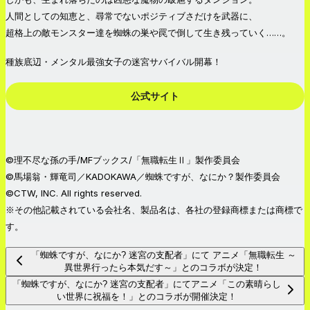
人間としての知恵と、尋常でないポジティブさだけを武器に、
超格上の敵モンスター達を蜘蛛の巣や罠で倒して生き残っていく……。
種族底辺・メンタル最強女子の迷宮サバイバル開幕！
公式サイト
©理不尽な孫の手/MFブックス/「無職転生Ⅱ」製作委員会
©馬場翁・輝竜司／KADOKAWA／蜘蛛ですが、なにか？製作委員会
©CTW, INC. All rights reserved.
※その他記載されている会社名、製品名は、各社の登録商標または商標で
す。
「蜘蛛ですが、なにか? 迷宮の支配者」にて アニメ「無職転生 ～
異世界行ったら本気だす～」とのコラボが決定！
「蜘蛛ですが、なにか? 迷宮の支配者」にてアニメ「この素晴らし
い世界に祝福を！」とのコラボが開催決定！