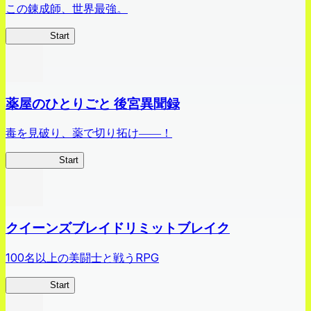
この錬成師、世界最強。
ありリベ
Start
薬屋のひとりごと 後宮異聞録
毒を見破り、薬で切り拓け――！
薬屋異聞録
Start
クイーンズブレイドリミットブレイク
100名以上の美闘士と戦うRPG
クイブレ
Start