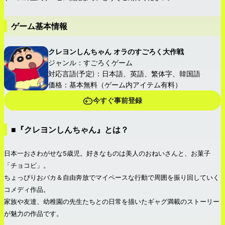
ゲーム基本情報
クレヨンしんちゃん オラのすごろく大作戦
ジャンル：すごろくゲーム
対応言語(予定)：日本語、英語、繁体字、韓国語
価格：基本無料（ゲーム内アイテム有料）
今すぐ事前登録
■『クレヨンしんちゃん』とは？
日本一おさわがせな5歳児。好きなものは美人のおねいさんと、お菓子
「チョコビ」。
ちょっぴりおバカ＆自由奔放でマイペースな行動で周囲を振り回していく
コメディ作品。
家族や友達、幼稚園の先生たちとの日常を描いたギャグ満載のストーリー
が魅力の作品です。