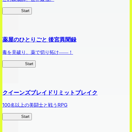
ありリベ
Start
薬屋のひとりごと 後宮異聞録
毒を見破り、薬で切り拓け――！
薬屋異聞録
Start
クイーンズブレイドリミットブレイク
100名以上の美闘士と戦うRPG
クイブレ
Start