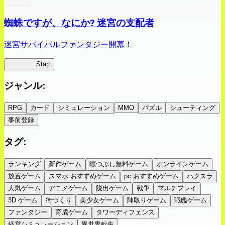
蜘蛛ですが、なにか? 迷宮の支配者
迷宮サバイバルファンタジー開幕！
蜘蛛ラビ
Start
ジャンル
:
RPG
カード
シミュレーション
MMO
パズル
シューティング
事前登録
タグ
:
ランキング
新作ゲーム
暇つぶし無料ゲーム
オンラインゲーム
放置ゲーム
スマホ おすすめゲーム
pc おすすめゲーム
ハクスラ
人気ゲーム
アニメゲーム
脱出ゲーム
戦争
マルチプレイ
3D ゲーム
街づくり
美少女ゲーム
陣取りゲーム
戦艦ゲーム
ファンタジー
育成ゲーム
タワーディフェンス
経営シミュレーション
異世界転生