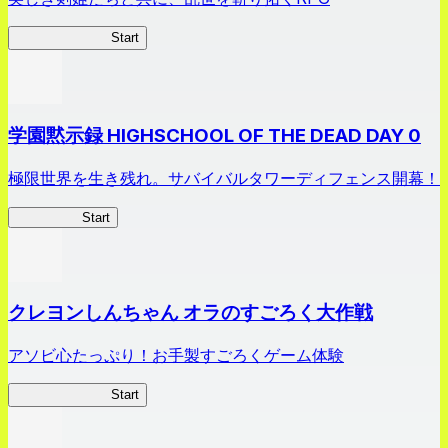
剣姫クロニクル
Start
学園黙示録 HIGHSCHOOL OF THE DEAD DAY 0
極限世界を生き残れ。サバイバルタワーディフェンス開幕！
HOTDZero
Start
クレヨンしんちゃん オラのすごろく大作戦
アソビ心たっぷり！お手製すごろくゲーム体験
オラすご大作戦
Start