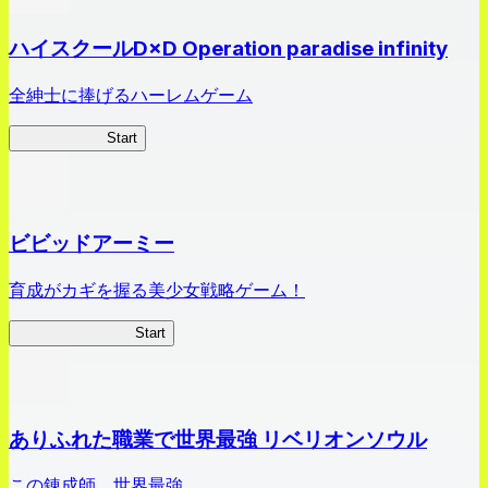
ハイスクールD×D Operation paradise infinity
全紳士に捧げるハーレムゲーム
ハイスクール
Start
ビビッドアーミー
育成がカギを握る美少女戦略ゲーム！
ビビッドアーミー
Start
ありふれた職業で世界最強 リベリオンソウル
この錬成師、世界最強。