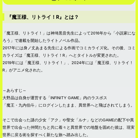
『魔王様、リトライ！R』とは？
「魔王様、リトライ！」は神埼黒音先生によって2016年から「小説家にな
ろう」で連載を開始したライトノベル作品。
2017年には身ノ丈あまる先生による作画でコミカライズ化。その後、コミ
カライズは「魔王様、リトライ！R」へとタイトルが変更された。
2019年には「魔王様、リトライ！」、2024年には「魔王様、リトライ！
R」がアニメ化された。
～あらすじ～
大野晶は自身が運営する「INFINITY GAME」内のラスボス
「魔王・九内伯斗」にログインしたまま、異世界へと飛ばされてしまう。
そこで出会った謎の少女「アク」や聖女「ルナ」などのGAMEの配下や異
世界で出会った仲間たちと共に着々と異世界での地盤を固めた彼は、現実
世界に戻る術を探すべく新たな旅へ踏み出した。