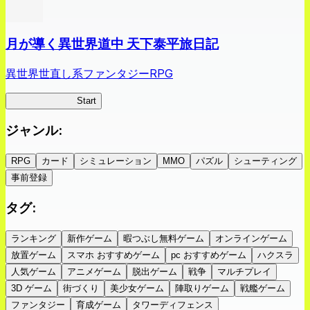
月が導く異世界道中 天下泰平旅日記
異世界世直し系ファンタジーRPG
ツキミチ旅日記
Start
ジャンル
:
RPG
カード
シミュレーション
MMO
パズル
シューティング
事前登録
タグ
:
ランキング
新作ゲーム
暇つぶし無料ゲーム
オンラインゲーム
放置ゲーム
スマホ おすすめゲーム
pc おすすめゲーム
ハクスラ
人気ゲーム
アニメゲーム
脱出ゲーム
戦争
マルチプレイ
3D ゲーム
街づくり
美少女ゲーム
陣取りゲーム
戦艦ゲーム
ファンタジー
育成ゲーム
タワーディフェンス