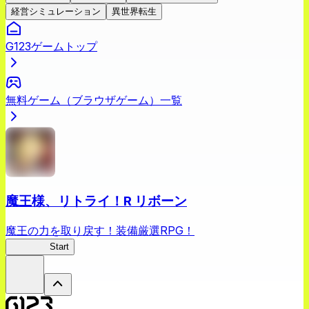
経営シミュレーション
異世界転生
G123ゲームトップ
無料ゲーム（ブラウザゲーム）一覧
魔王様、リトライ！R リボーン
魔王の力を取り戻す！装備厳選RPG！
まおリボ
Start