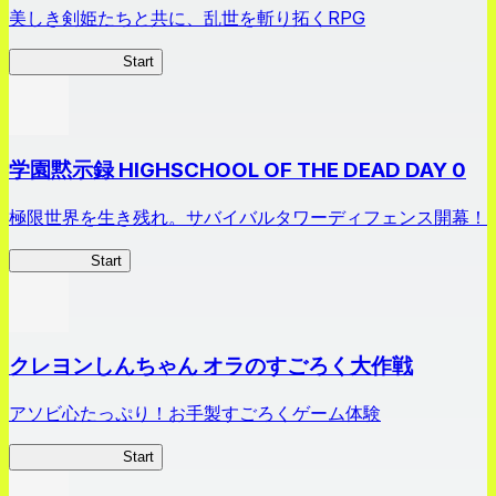
美しき剣姫たちと共に、乱世を斬り拓くRPG
剣姫クロニクル
Start
学園黙示録 HIGHSCHOOL OF THE DEAD DAY 0
極限世界を生き残れ。サバイバルタワーディフェンス開幕！
HOTDZero
Start
クレヨンしんちゃん オラのすごろく大作戦
アソビ心たっぷり！お手製すごろくゲーム体験
オラすご大作戦
Start