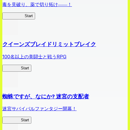
毒を見破り、薬で切り拓け――！
薬屋異聞録
Start
クイーンズブレイドリミットブレイク
100名以上の美闘士と戦うRPG
クイブレ
Start
蜘蛛ですが、なにか? 迷宮の支配者
迷宮サバイバルファンタジー開幕！
蜘蛛ラビ
Start