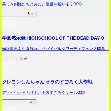
美しき剣姫たちと共に、乱世を斬り拓くRPG
剣姫クロニクル
Start
学園黙示録 HIGHSCHOOL OF THE DEAD DAY 0
極限世界を生き残れ。サバイバルタワーディフェンス開幕！
HOTDZero
Start
クレヨンしんちゃん オラのすごろく大作戦
アソビ心たっぷり！お手製すごろくゲーム体験
オラすご大作戦
Start