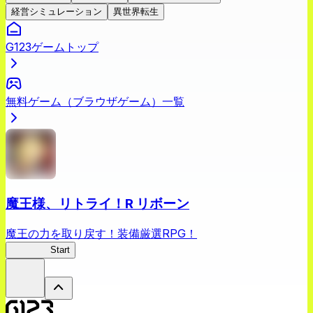
経営シミュレーション
異世界転生
G123ゲームトップ
無料ゲーム（ブラウザゲーム）一覧
魔王様、リトライ！R リボーン
魔王の力を取り戻す！装備厳選RPG！
まおリボ
Start