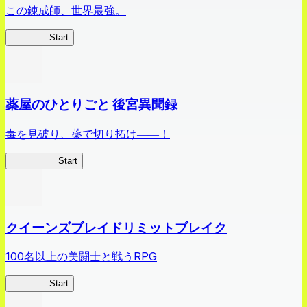
この錬成師、世界最強。
ありリベ
Start
薬屋のひとりごと 後宮異聞録
毒を見破り、薬で切り拓け――！
薬屋異聞録
Start
クイーンズブレイドリミットブレイク
100名以上の美闘士と戦うRPG
クイブレ
Start