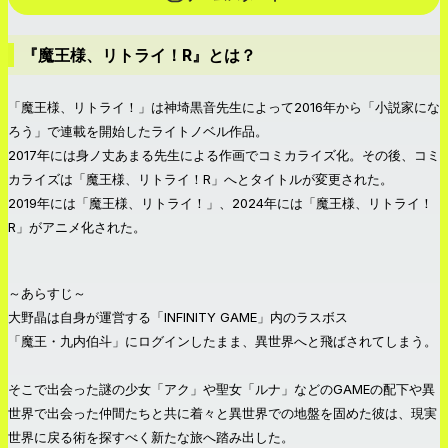
『魔王様、リトライ！R』とは？
「魔王様、リトライ！」は神埼黒音先生によって2016年から「小説家にな
ろう」で連載を開始したライトノベル作品。
2017年には身ノ丈あまる先生による作画でコミカライズ化。その後、コミ
カライズは「魔王様、リトライ！R」へとタイトルが変更された。
2019年には「魔王様、リトライ！」、2024年には「魔王様、リトライ！
R」がアニメ化された。
～あらすじ～
大野晶は自身が運営する「INFINITY GAME」内のラスボス
「魔王・九内伯斗」にログインしたまま、異世界へと飛ばされてしまう。
そこで出会った謎の少女「アク」や聖女「ルナ」などのGAMEの配下や異
世界で出会った仲間たちと共に着々と異世界での地盤を固めた彼は、現実
世界に戻る術を探すべく新たな旅へ踏み出した。