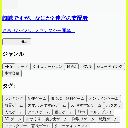
蜘蛛ですが、なにか? 迷宮の支配者
迷宮サバイバルファンタジー開幕！
蜘蛛ラビ
Start
ジャンル
:
RPG
カード
シミュレーション
MMO
パズル
シューティング
事前登録
タグ
:
ランキング
新作ゲーム
暇つぶし無料ゲーム
オンラインゲーム
放置ゲーム
スマホ おすすめゲーム
pc おすすめゲーム
ハクスラ
人気ゲーム
アニメゲーム
脱出ゲーム
戦争
マルチプレイ
3D ゲーム
街づくり
美少女ゲーム
陣取りゲーム
戦艦ゲーム
ファンタジー
育成ゲーム
タワーディフェンス