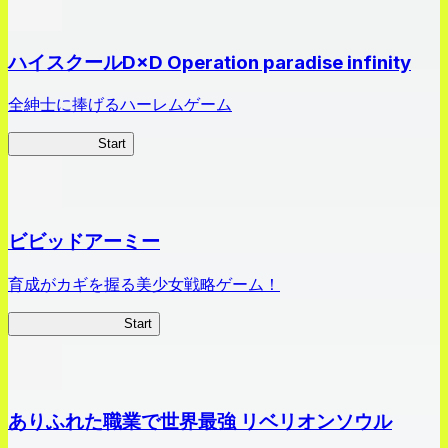
ハイスクールD×D Operation paradise infinity
全紳士に捧げるハーレムゲーム
ハイスクール
Start
ビビッドアーミー
育成がカギを握る美少女戦略ゲーム！
ビビッドアーミー
Start
ありふれた職業で世界最強 リベリオンソウル