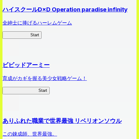
ハイスクールD×D Operation paradise infinity
全紳士に捧げるハーレムゲーム
ハイスクール
Start
ビビッドアーミー
育成がカギを握る美少女戦略ゲーム！
ビビッドアーミー
Start
ありふれた職業で世界最強 リベリオンソウル
この錬成師、世界最強。