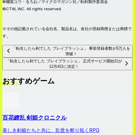
©棚架ユウ・るろお／マイクロマガジン社／転剣製作委員会
©CTW, INC. All rights reserved.
※その他記載されている会社名、製品名は、各社の登録商標または商標で
す。
「転生したら剣でした ブレイブラッシュ」 事前登録者数が5万人を
突破！
「転生したら剣でした ブレイブラッシュ」 正式サービス開始日が
12月4日に決定！
おすすめゲーム
百花繚乱 剣姫クロニクル
美しき剣姫たちと共に、乱世を斬り拓くRPG