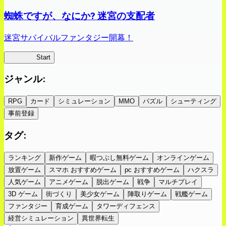
蜘蛛ですが、なにか? 迷宮の支配者
迷宮サバイバルファンタジー開幕！
蜘蛛ラビ
Start
ジャンル
:
RPG
カード
シミュレーション
MMO
パズル
シューティング
事前登録
タグ
:
ランキング
新作ゲーム
暇つぶし無料ゲーム
オンラインゲーム
放置ゲーム
スマホ おすすめゲーム
pc おすすめゲーム
ハクスラ
人気ゲーム
アニメゲーム
脱出ゲーム
戦争
マルチプレイ
3D ゲーム
街づくり
美少女ゲーム
陣取りゲーム
戦艦ゲーム
ファンタジー
育成ゲーム
タワーディフェンス
経営シミュレーション
異世界転生