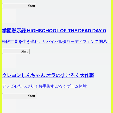
剣姫クロニクル
Start
学園黙示録 HIGHSCHOOL OF THE DEAD DAY 0
極限世界を生き残れ。サバイバルタワーディフェンス開幕！
HOTDZero
Start
クレヨンしんちゃん オラのすごろく大作戦
アソビ心たっぷり！お手製すごろくゲーム体験
オラすご大作戦
Start