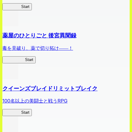
ありリベ
Start
薬屋のひとりごと 後宮異聞録
毒を見破り、薬で切り拓け――！
薬屋異聞録
Start
クイーンズブレイドリミットブレイク
100名以上の美闘士と戦うRPG
クイブレ
Start