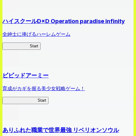
ハイスクールD×D Operation paradise infinity
全紳士に捧げるハーレムゲーム
ハイスクール
Start
ビビッドアーミー
育成がカギを握る美少女戦略ゲーム！
ビビッドアーミー
Start
ありふれた職業で世界最強 リベリオンソウル