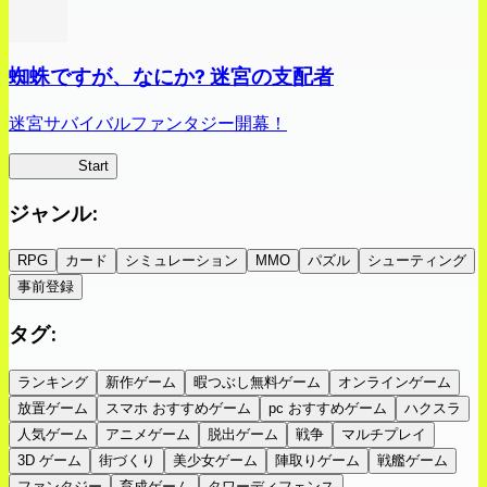
蜘蛛ですが、なにか? 迷宮の支配者
迷宮サバイバルファンタジー開幕！
蜘蛛ラビ
Start
ジャンル
:
RPG
カード
シミュレーション
MMO
パズル
シューティング
事前登録
タグ
:
ランキング
新作ゲーム
暇つぶし無料ゲーム
オンラインゲーム
放置ゲーム
スマホ おすすめゲーム
pc おすすめゲーム
ハクスラ
人気ゲーム
アニメゲーム
脱出ゲーム
戦争
マルチプレイ
3D ゲーム
街づくり
美少女ゲーム
陣取りゲーム
戦艦ゲーム
ファンタジー
育成ゲーム
タワーディフェンス