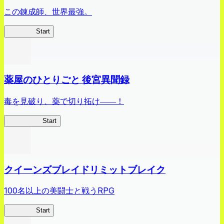
この錬成師、世界最強。
ありリベ
Start
薬屋のひとりごと 後宮異聞録
毒を見破り、薬で切り拓け――！
薬屋異聞録
Start
クイーンズブレイドリミットブレイク
100名以上の美闘士と戦うRPG
クイブレ
Start