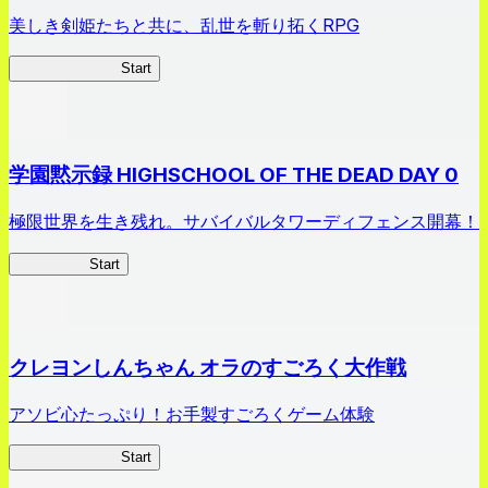
美しき剣姫たちと共に、乱世を斬り拓くRPG
剣姫クロニクル
Start
学園黙示録 HIGHSCHOOL OF THE DEAD DAY 0
極限世界を生き残れ。サバイバルタワーディフェンス開幕！
HOTDZero
Start
クレヨンしんちゃん オラのすごろく大作戦
アソビ心たっぷり！お手製すごろくゲーム体験
オラすご大作戦
Start