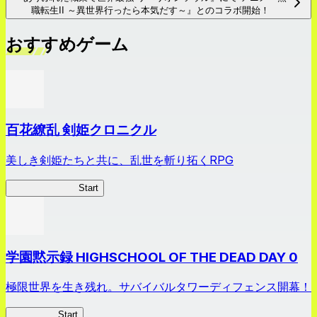
職転生II ～異世界行ったら本気だす～』とのコラボ開始！
おすすめゲーム
百花繚乱 剣姫クロニクル
美しき剣姫たちと共に、乱世を斬り拓くRPG
剣姫クロニクル
Start
学園黙示録 HIGHSCHOOL OF THE DEAD DAY 0
極限世界を生き残れ。サバイバルタワーディフェンス開幕！
HOTDZero
Start