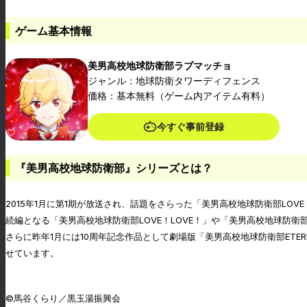
ゲーム基本情報
美男高校地球防衛部ラブマッチョ
ジャンル：地球防衛タワーディフェンス
価格：基本無料（ゲーム内アイテム有料）
今すぐ事前登録
『美男高校地球防衛部』シリーズとは？
2015年1月に第1期が放送され、話題をさらった「美男高校地球防衛部LOV
続編となる「美男高校地球防衛部LOVE！LOVE！」や「美男高校地球防衛部
さらに昨年1月には10周年記念作品として劇場版「美男高校地球防衛部ETE
せています。
©馬谷くらり／黒玉湯振興会