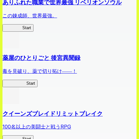
ありふれた職業で世界最強 リベリオンソウル
この錬成師、世界最強。
ありリベ
Start
薬屋のひとりごと 後宮異聞録
毒を見破り、薬で切り拓け――！
薬屋異聞録
Start
クイーンズブレイドリミットブレイク
100名以上の美闘士と戦うRPG
クイブレ
Start