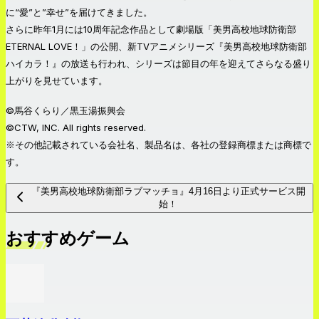
に“愛”と”幸せ”を届けてきました。
さらに昨年1月には10周年記念作品として劇場版「美男高校地球防衛部
ETERNAL LOVE！」の公開、新TVアニメシリーズ『美男高校地球防衛部
ハイカラ！』の放送も行われ、シリーズは節目の年を迎えてさらなる盛り
上がりを見せています。
©馬谷くらり／黒玉湯振興会
©CTW, INC. All rights reserved.
※その他記載されている会社名、製品名は、各社の登録商標または商標で
す。
『美男高校地球防衛部ラブマッチョ』4月16日より正式サービス開
始！
おすすめゲーム