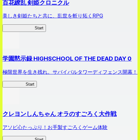
百花繚乱 剣姫クロニクル
美しき剣姫たちと共に、乱世を斬り拓くRPG
剣姫クロニクル
Start
学園黙示録 HIGHSCHOOL OF THE DEAD DAY 0
極限世界を生き残れ。サバイバルタワーディフェンス開幕！
HOTDZero
Start
クレヨンしんちゃん オラのすごろく大作戦
アソビ心たっぷり！お手製すごろくゲーム体験
オラすご大作戦
Start