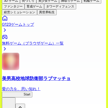
3D ゲーム
街づくり
美少女ゲーム
陣取りゲーム
戦艦ゲーム
ファンタジー
育成ゲーム
タワーディフェンス
経営シミュレーション
異世界転生
G123ゲームトップ
無料ゲーム（ブラウザゲーム）一覧
美男高校地球防衛部ラブマッチョ
愛の力を、思い知れ！
ラブマッチョ
Start