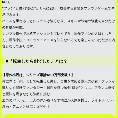
RPG。
”フラン”と魔剣“師匠”がともに戦い、成長する冒険をブラウザゲームで体
感できます。
バトルを重ねるごとにフランは強くなり、スキルや装備の強化で自分だけ
の育成が可能。
シンプル操作で本格アクションをプレイでき、原作ファンの方はもちろ
ん、原作小説・コミック・アニメを知らない方でも楽しんでいただける内
容となっております。
■『転生したら剣でした』とは？
【原作小説は、シリーズ累計420万部突破！】
異世界に「剣」として転生した男と、自由を求める獣人の少女・フランが
織りなす冒険ファンタジー！知性を持つ魔剣“師匠”と共に、フランは剣技
と魔法を磨きながら強敵に挑む。
迫力のバトルと、二人の絆が織りなす物語が人気を博し、ライトノベル・
漫画・アニメと幅広く展開中！