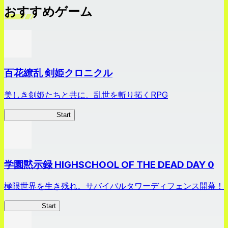
おすすめゲーム
百花繚乱 剣姫クロニクル
美しき剣姫たちと共に、乱世を斬り拓くRPG
剣姫クロニクル
Start
学園黙示録 HIGHSCHOOL OF THE DEAD DAY 0
極限世界を生き残れ。サバイバルタワーディフェンス開幕！
HOTDZero
Start