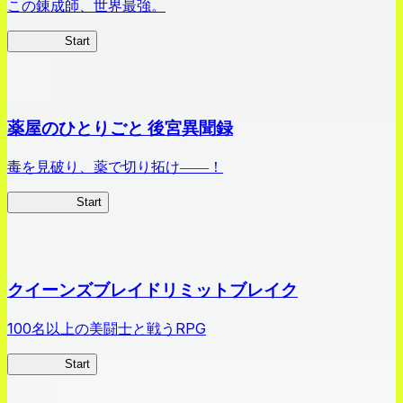
この錬成師、世界最強。
ありリベ
Start
薬屋のひとりごと 後宮異聞録
毒を見破り、薬で切り拓け――！
薬屋異聞録
Start
クイーンズブレイドリミットブレイク
100名以上の美闘士と戦うRPG
クイブレ
Start