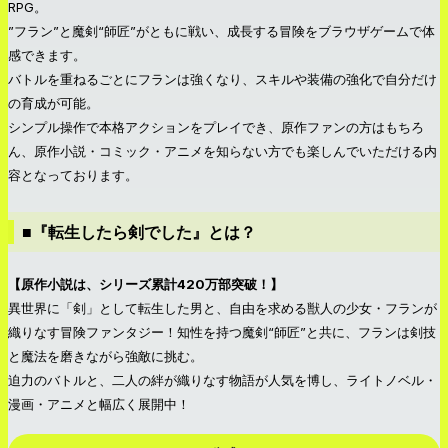
RPG。
”フラン”と魔剣“師匠”がともに戦い、成長する冒険をブラウザゲームで体
感できます。
バトルを重ねるごとにフランは強くなり、スキルや装備の強化で自分だけ
の育成が可能。
シンプル操作で本格アクションをプレイでき、原作ファンの方はもちろ
ん、原作小説・コミック・アニメを知らない方でも楽しんでいただける内
容となっております。
■『転生したら剣でした』とは？
【原作小説は、シリーズ累計420万部突破！】
異世界に「剣」として転生した男と、自由を求める獣人の少女・フランが
織りなす冒険ファンタジー！知性を持つ魔剣“師匠”と共に、フランは剣技
と魔法を磨きながら強敵に挑む。
迫力のバトルと、二人の絆が織りなす物語が人気を博し、ライトノベル・
漫画・アニメと幅広く展開中！