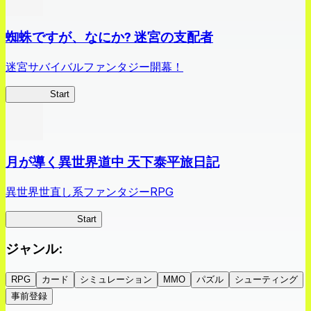
蜘蛛ですが、なにか? 迷宮の支配者
迷宮サバイバルファンタジー開幕！
蜘蛛ラビ
Start
月が導く異世界道中 天下泰平旅日記
異世界世直し系ファンタジーRPG
ツキミチ旅日記
Start
ジャンル
:
RPG
カード
シミュレーション
MMO
パズル
シューティング
事前登録