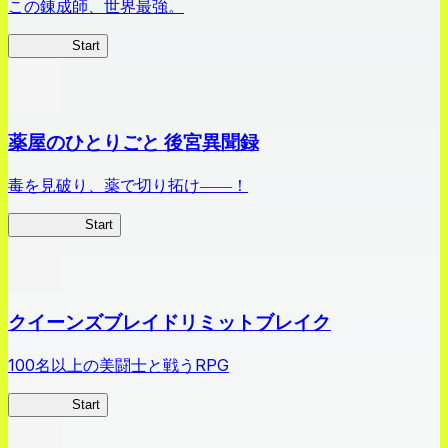
この錬成師、世界最強。
ありリベ
Start
薬屋のひとりごと 後宮異聞録
毒を見破り、薬で切り拓け――！
薬屋異聞録
Start
クイーンズブレイドリミットブレイク
100名以上の美闘士と戦うRPG
クイブレ
Start