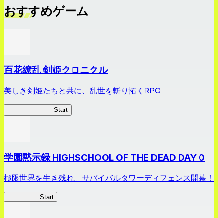
おすすめゲーム
百花繚乱 剣姫クロニクル
美しき剣姫たちと共に、乱世を斬り拓くRPG
剣姫クロニクル
Start
学園黙示録 HIGHSCHOOL OF THE DEAD DAY 0
極限世界を生き残れ。サバイバルタワーディフェンス開幕！
HOTDZero
Start