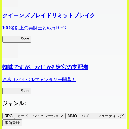
クイーンズブレイドリミットブレイク
100名以上の美闘士と戦うRPG
クイブレ
Start
蜘蛛ですが、なにか? 迷宮の支配者
迷宮サバイバルファンタジー開幕！
蜘蛛ラビ
Start
ジャンル
:
RPG
カード
シミュレーション
MMO
パズル
シューティング
事前登録