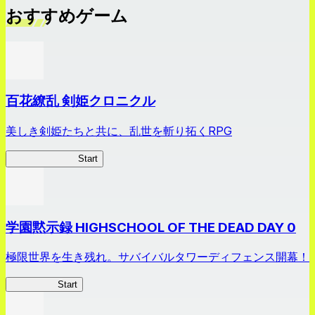
おすすめゲーム
百花繚乱 剣姫クロニクル
美しき剣姫たちと共に、乱世を斬り拓くRPG
剣姫クロニクル
Start
学園黙示録 HIGHSCHOOL OF THE DEAD DAY 0
極限世界を生き残れ。サバイバルタワーディフェンス開幕！
HOTDZero
Start