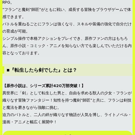
RPG。
”フラン”と魔剣“師匠”がともに戦い、成長する冒険をブラウザゲームで体
感できます。
バトルを重ねるごとにフランは強くなり、スキルや装備の強化で自分だけ
の育成が可能。
シンプル操作で本格アクションをプレイでき、原作ファンの方はもちろ
ん、原作小説・コミック・アニメを知らない方でも楽しんでいただける内
容となっております。
■『転生したら剣でした』とは？
【原作小説は、シリーズ累計420万部突破！】
異世界に「剣」として転生した男と、自由を求める獣人の少女・フランが
織りなす冒険ファンタジー！知性を持つ魔剣“師匠”と共に、フランは剣技
と魔法を磨きながら強敵に挑む。
迫力のバトルと、二人の絆が織りなす物語が人気を博し、ライトノベル・
漫画・アニメと幅広く展開中！