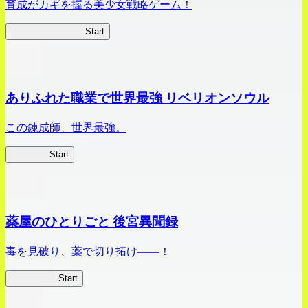
育成がカギを握る美少女戦略ゲーム！
ビビッドアーミー
Start
ありふれた職業で世界最強 リベリオンソウル
この錬成師、世界最強。
ありリベ
Start
薬屋のひとりごと 後宮異聞録
毒を見破り、薬で切り拓け――！
薬屋異聞録
Start