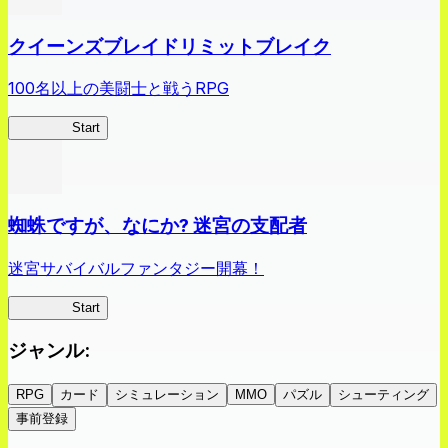
クイーンズブレイドリミットブレイク
100名以上の美闘士と戦うRPG
クイブレ
Start
蜘蛛ですが、なにか? 迷宮の支配者
迷宮サバイバルファンタジー開幕！
蜘蛛ラビ
Start
ジャンル
:
RPG
カード
シミュレーション
MMO
パズル
シューティング
事前登録