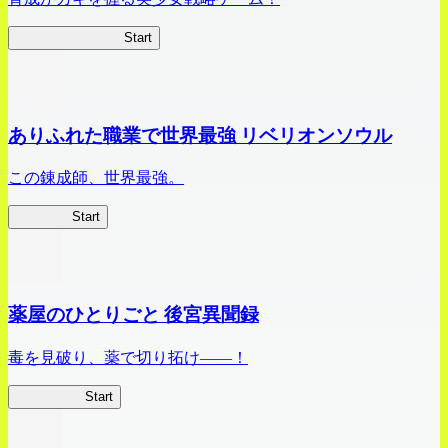
ビビッドアーミー
Start
ありふれた職業で世界最強 リベリオンソウル
この錬成師、世界最強。
ありリベ
Start
薬屋のひとりごと 後宮異聞録
毒を見破り、薬で切り拓け――！
薬屋異聞録
Start