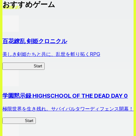
おすすめゲーム
百花繚乱 剣姫クロニクル
美しき剣姫たちと共に、乱世を斬り拓くRPG
剣姫クロニクル
Start
学園黙示録 HIGHSCHOOL OF THE DEAD DAY 0
極限世界を生き残れ。サバイバルタワーディフェンス開幕！
HOTDZero
Start