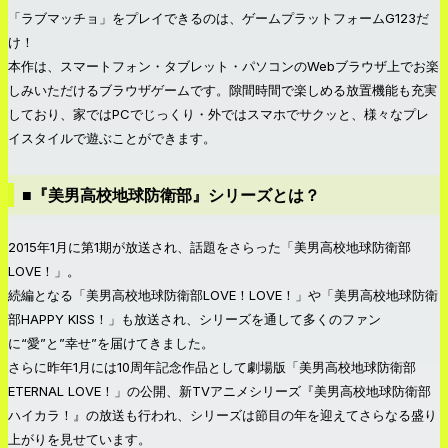
「ラブマッチョ」をプレイできるのは、ゲームプラットフォームG123だ
け！
本作は、スマートフォン・タブレット・パソコンのWebブラウザ上でお楽
しみいただけるブラウザゲームです。隙間時間で楽しめる放置機能も充実
しており、家ではPCでじっくり・外ではスマホでサクッと、様々なプレ
イスタイルで遊ぶことができます。
■『美男高校地球防衛部』シリーズとは？
2015年1月に第1期が放送され、話題をさらった「美男高校地球防衛部
LOVE！」。
続編となる「美男高校地球防衛部LOVE！LOVE！」や「美男高校地球防衛
部HAPPY KISS！」も放送され、シリーズを通して多くのファン
に“愛”と”幸せ”を届けてきました。
さらに昨年1月には10周年記念作品として劇場版「美男高校地球防衛部
ETERNAL LOVE！」の公開、新TVアニメシリーズ『美男高校地球防衛部
ハイカラ！』の放送も行われ、シリーズは節目の年を迎えてさらなる盛り
上がりを見せています。