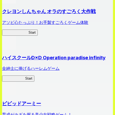
クレヨンしんちゃん オラのすごろく大作戦
アソビ心たっぷり！お手製すごろくゲーム体験
オラすご大作戦
Start
ハイスクールD×D Operation paradise infinity
全紳士に捧げるハーレムゲーム
ハイスクール
Start
ビビッドアーミー
育成がカギを握る美少女戦略ゲーム！