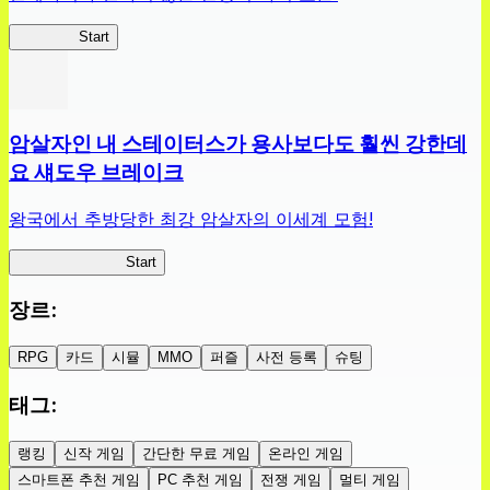
슬라위치
Start
암살자인 내 스테이터스가 용사보다도 훨씬 강한데
요 섀도우 브레이크
왕국에서 추방당한 최강 암살자의 이세계 모험!
섀도우 브레이크
Start
장르
:
RPG
카드
시뮬
MMO
퍼즐
사전 등록
슈팅
태그
:
랭킹
신작 게임
간단한 무료 게임
온라인 게임
스마트폰 추천 게임
PC 추천 게임
전쟁 게임
멀티 게임