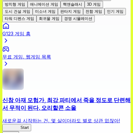
방치형 게임
애니메이션 게임
핵앤슬래시
3D 게임
도시 건설 게임
미소녀 게임
판타지 게임
전함 게임
인기 게임
타워 디펜스 게임
회귀물 게임
경영 시뮬레이션
G123 게임 홈
무료 게임, 웹게임 목록
신참 아재 모험가, 최강 파티에서 죽을 정도로 단련해
서 무적이 된다. 오리할콘 소울
새로운걸 시작하는 건, 몇 살이더라도 별로 상관 없잖아!
신참 OS
Start