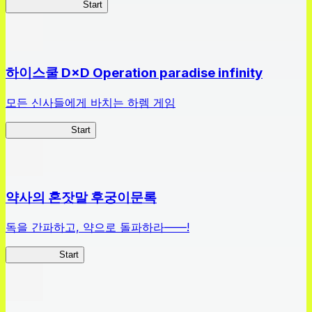
나 부자가 될꺼야
Start
하이스쿨 D×D Operation paradise infinity
모든 신사들에게 바치는 하렘 게임
하이스쿨 D×D
Start
약사의 혼잣말 후궁이문록
독을 간파하고, 약으로 돌파하라——!
약사이문록
Start