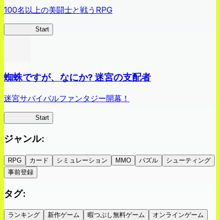
100名以上の美闘士と戦うRPG
クイブレ
Start
蜘蛛ですが、なにか? 迷宮の支配者
迷宮サバイバルファンタジー開幕！
蜘蛛ラビ
Start
ジャンル
:
RPG
カード
シミュレーション
MMO
パズル
シューティング
事前登録
タグ
:
ランキング
新作ゲーム
暇つぶし無料ゲーム
オンラインゲーム