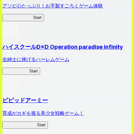
アソビ心たっぷり！お手製すごろくゲーム体験
オラすご大作戦
Start
ハイスクールD×D Operation paradise infinity
全紳士に捧げるハーレムゲーム
ハイスクール
Start
ビビッドアーミー
育成がカギを握る美少女戦略ゲーム！
ビビッドアーミー
Start