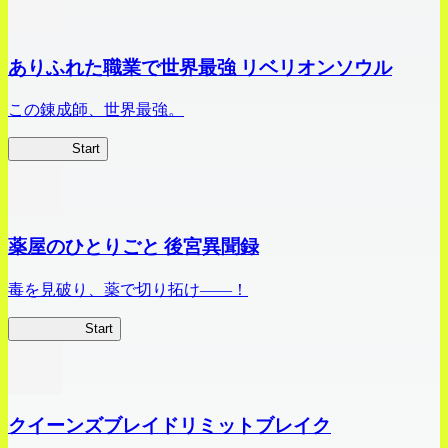
ありふれた職業で世界最強 リベリオンソウル
この錬成師、世界最強。
ありリベ
Start
薬屋のひとりごと 後宮異聞録
毒を見破り、薬で切り拓け――！
薬屋異聞録
Start
クイーンズブレイドリミットブレイク