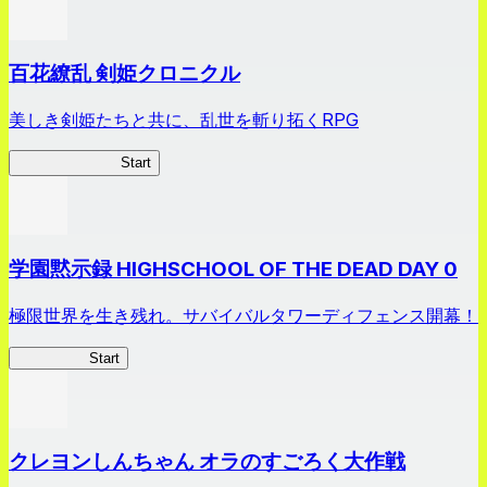
百花繚乱 剣姫クロニクル
美しき剣姫たちと共に、乱世を斬り拓くRPG
剣姫クロニクル
Start
学園黙示録 HIGHSCHOOL OF THE DEAD DAY 0
極限世界を生き残れ。サバイバルタワーディフェンス開幕！
HOTDZero
Start
クレヨンしんちゃん オラのすごろく大作戦