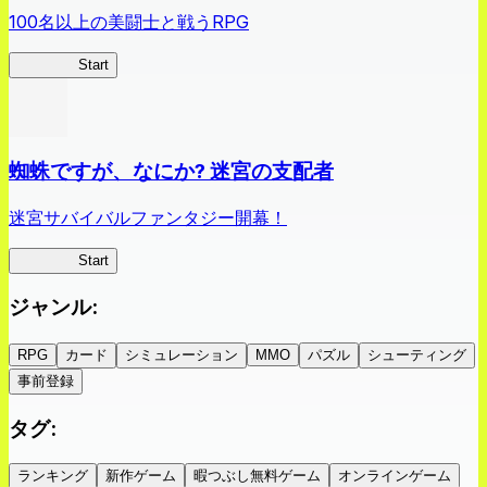
100名以上の美闘士と戦うRPG
クイブレ
Start
蜘蛛ですが、なにか? 迷宮の支配者
迷宮サバイバルファンタジー開幕！
蜘蛛ラビ
Start
ジャンル
:
RPG
カード
シミュレーション
MMO
パズル
シューティング
事前登録
タグ
:
ランキング
新作ゲーム
暇つぶし無料ゲーム
オンラインゲーム