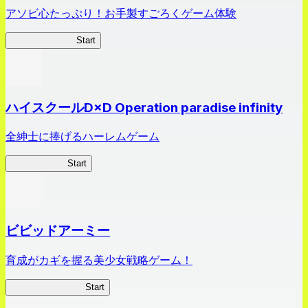
アソビ心たっぷり！お手製すごろくゲーム体験
オラすご大作戦
Start
ハイスクールD×D Operation paradise infinity
全紳士に捧げるハーレムゲーム
ハイスクール
Start
ビビッドアーミー
育成がカギを握る美少女戦略ゲーム！
ビビッドアーミー
Start