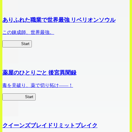
ありふれた職業で世界最強 リベリオンソウル
この錬成師、世界最強。
ありリベ
Start
薬屋のひとりごと 後宮異聞録
毒を見破り、薬で切り拓け――！
薬屋異聞録
Start
クイーンズブレイドリミットブレイク