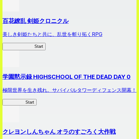
百花繚乱 剣姫クロニクル
美しき剣姫たちと共に、乱世を斬り拓くRPG
剣姫クロニクル
Start
学園黙示録 HIGHSCHOOL OF THE DEAD DAY 0
極限世界を生き残れ。サバイバルタワーディフェンス開幕！
HOTDZero
Start
クレヨンしんちゃん オラのすごろく大作戦