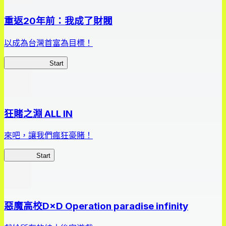
重返20年前：我成了財閥
以成為台灣首富為目標！
我，成了財閥
Start
狂賭之淵 ALL IN
來吧，讓我們瘋狂豪賭！
狂賭之淵
Start
惡魔高校D×D Operation paradise infinity