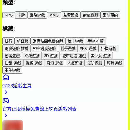
類型
:
RPG
卡牌
戰略遊戲
MMO
益智遊戲
射擊遊戲
事前預約
標籤
:
排行
新遊戲
消磨時間免費遊戲
線上遊戲
手遊 推薦
電腦遊戲 推薦
密室逃脫遊戲
戰爭遊戲
多人 遊戲
掛機遊戲
動漫遊戲
砍殺遊戲
3D 遊戲
城市建造 遊戲
美少女 遊戲
佔領 遊戲
戰艦 遊戲
奇幻 遊戲
人氣遊戲
塔防遊戲
經營遊戲
重生遊戲
G123遊戲主頁
官方正版授權免費線上網頁遊戲列表