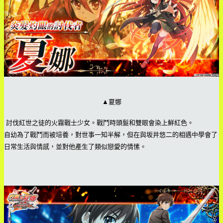
▲夏娜
討伐紅世之徒的火霧戰士少女。戰鬥時頭髮和雙眼會染上鮮紅色。
自幼為了戰鬥而被培養，對世事一知半解，但在與坂井悠二的相遇中學會了
日常生活與情感，並對他產生了類似戀愛的情愫。