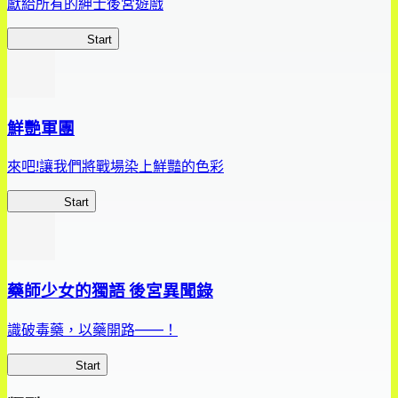
獻給所有的紳士後宮遊戲
惡魔高校D×D
Start
鮮艷軍團
來吧!讓我們將戰場染上鮮豔的色彩
鮮艷軍團
Start
藥師少女的獨語 後宮異聞錄
識破毒藥，以藥開路——！
藥屋異聞錄
Start