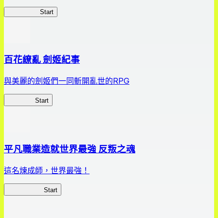
HOTDZero
Start
百花繚亂 劍姬紀事
與美麗的劍姬們一同斬開亂世的RPG
劍姬紀事
Start
平凡職業造就世界最強 反叛之魂
這名煉成師，世界最強！
平凡職業RS
Start