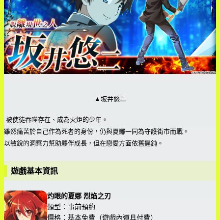
▲坂井悠二
被使徒吞噬存在、成為火炬的少年。
雖然痛苦於自己作為死者的身份，仍與夏娜一同為守護街市而戰。
以敏銳的洞察力幫助夥伴成長，但在戀愛方面依舊遲鈍。
遊戲基本資訊
灼眼的夏娜 烈焰之刃
類型：事前預約
價格：基本免費（遊戲內道具付費）