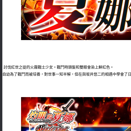
討伐紅世之徒的火霧戰士少女。戰鬥時頭髮和雙眼會染上鮮紅色。
自幼為了戰鬥而被培養，對世事一知半解，但在與坂井悠二的相遇中學會了