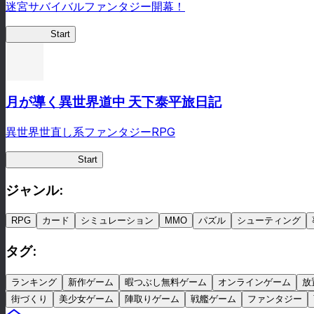
迷宮サバイバルファンタジー開幕！
蜘蛛ラビ
Start
月が導く異世界道中 天下泰平旅日記
異世界世直し系ファンタジーRPG
ツキミチ旅日記
Start
ジャンル
:
RPG
カード
シミュレーション
MMO
パズル
シューティング
タグ
:
ランキング
新作ゲーム
暇つぶし無料ゲーム
オンラインゲーム
放
街づくり
美少女ゲーム
陣取りゲーム
戦艦ゲーム
ファンタジー