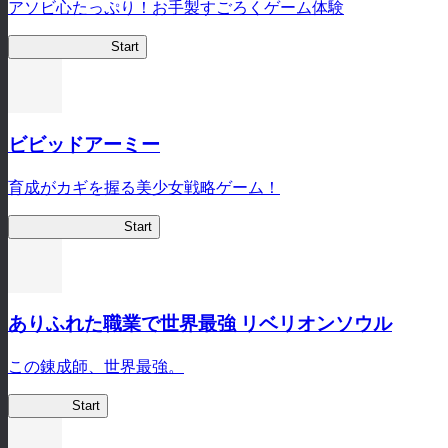
アソビ心たっぷり！お手製すごろくゲーム体験
オラすご大作戦
Start
ビビッドアーミー
育成がカギを握る美少女戦略ゲーム！
ビビッドアーミー
Start
ありふれた職業で世界最強 リベリオンソウル
この錬成師、世界最強。
ありリベ
Start