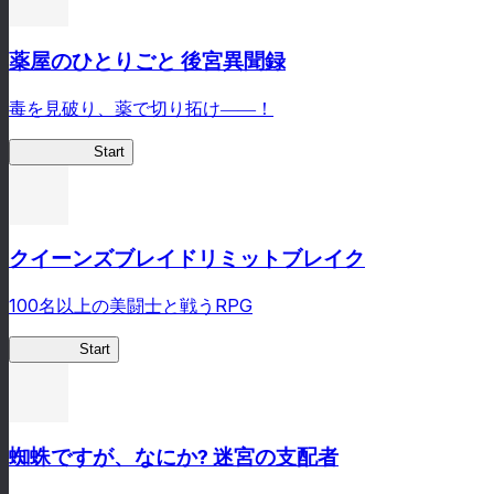
薬屋のひとりごと 後宮異聞録
毒を見破り、薬で切り拓け――！
薬屋異聞録
Start
クイーンズブレイドリミットブレイク
100名以上の美闘士と戦うRPG
クイブレ
Start
蜘蛛ですが、なにか? 迷宮の支配者