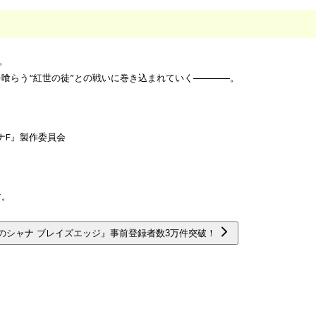
。
喰らう“紅世の徒”との戦いに巻き込まれていく————。
ナF』製作委員会
す。
のシャナ ブレイズエッジ』事前登録者数3万件突破！