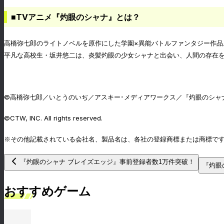
■TVアニメ『灼眼のシャナ』とは？
高橋弥七郎のライトノベルを原作にした学園×異能バトルファンタジー作品
平凡な高校生・坂井悠二は、炎髪灼眼の少女シャナと出会い、人間の存在を
©高橋弥七郎／いとうのいぢ／アスキー･メディアワークス／『灼眼のシャ
©CTW, INC. All rights reserved.
※その他記載されている会社名、製品名は、各社の登録商標または商標で
『灼眼のシャナ ブレイズエッジ』事前登録者数1万件突破！
『灼眼
おすすめゲーム