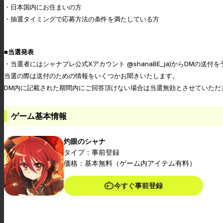
・日本国内にお住まいの方
・抽選タイミングで応募方法の条件を満たしている方
■当選発表
・当選者にはシャナブレ公式Xアカウント @shanaBE_ja)からDMの送付
当選の際は送付のための情報をいくつかお聞きいたします。
DM内に記載された期間内にご回答頂けない場合は当選無効とさせていただ
ゲーム基本情報
灼眼のシャナ
タイプ：事前登録
価格：基本無料（ゲーム内アイテム有料）
今すぐ事前登録