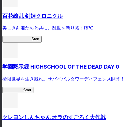
百花繚乱 剣姫クロニクル
美しき剣姫たちと共に、乱世を斬り拓くRPG
剣姫クロニクル
Start
学園黙示録 HIGHSCHOOL OF THE DEAD DAY 0
極限世界を生き残れ。サバイバルタワーディフェンス開幕！
HOTDZero
Start
クレヨンしんちゃん オラのすごろく大作戦