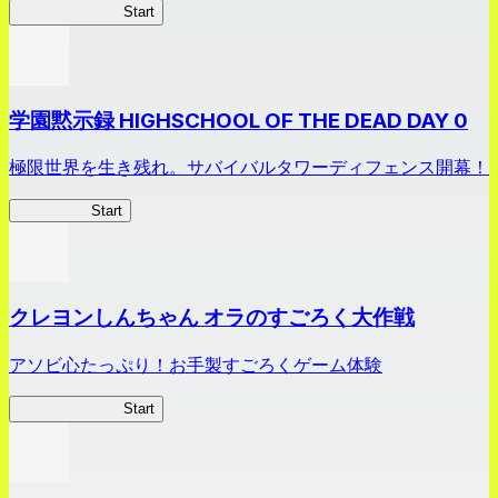
剣姫クロニクル
Start
学園黙示録 HIGHSCHOOL OF THE DEAD DAY 0
極限世界を生き残れ。サバイバルタワーディフェンス開幕！
HOTDZero
Start
クレヨンしんちゃん オラのすごろく大作戦
アソビ心たっぷり！お手製すごろくゲーム体験
オラすご大作戦
Start