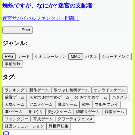
蜘蛛ですが、なにか? 迷宮の支配者
迷宮サバイバルファンタジー開幕！
蜘蛛ラビ
Start
ジャンル
:
RPG
カード
シミュレーション
MMO
パズル
シューティング
事前登録
タグ
:
ランキング
新作ゲーム
暇つぶし無料ゲーム
オンラインゲーム
放置ゲーム
スマホ おすすめゲーム
pc おすすめゲーム
ハクスラ
人気ゲーム
アニメゲーム
脱出ゲーム
戦争
マルチプレイ
3D ゲーム
街づくり
美少女ゲーム
陣取りゲーム
戦艦ゲーム
ファンタジー
育成ゲーム
タワーディフェンス
経営シミュレーション
異世界転生