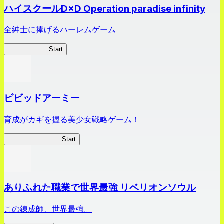
ハイスクールD×D Operation paradise infinity
全紳士に捧げるハーレムゲーム
ハイスクール
Start
ビビッドアーミー
育成がカギを握る美少女戦略ゲーム！
ビビッドアーミー
Start
ありふれた職業で世界最強 リベリオンソウル
この錬成師、世界最強。