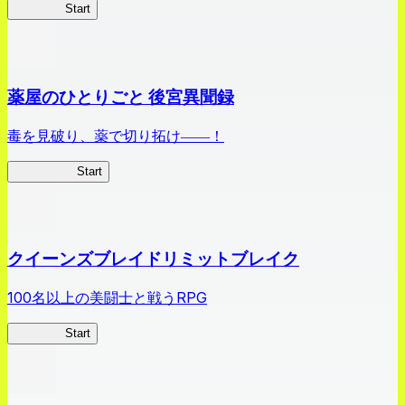
ありリベ
Start
薬屋のひとりごと 後宮異聞録
毒を見破り、薬で切り拓け――！
薬屋異聞録
Start
クイーンズブレイドリミットブレイク
100名以上の美闘士と戦うRPG
クイブレ
Start