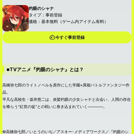
灼眼のシャナ
タイプ：事前登録
価格：基本無料（ゲーム内アイテム有料）
今すぐ事前登録
■TVアニメ『灼眼のシャナ』とは？
高橋弥七郎のライトノベルを原作にした学園×異能バトルファンタジー作
品。
平凡な高校生・坂井悠二は、炎髪灼眼の少女シャナと出会い、人間の存在
を喰らう“紅世の徒”との戦いに巻き込まれていく————。
©高橋弥七郎／いとうのいぢ／アスキー･メディアワークス／『灼眼のシ