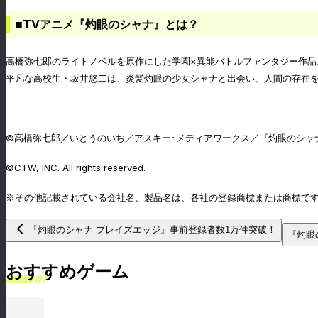
■TVアニメ『灼眼のシャナ』とは？
高橋弥七郎のライトノベルを原作にした学園×異能バトルファンタジー作品
平凡な高校生・坂井悠二は、炎髪灼眼の少女シャナと出会い、人間の存在を
©高橋弥七郎／いとうのいぢ／アスキー･メディアワークス／『灼眼のシャ
©CTW, INC. All rights reserved.
※その他記載されている会社名、製品名は、各社の登録商標または商標で
『灼眼のシャナ ブレイズエッジ』事前登録者数1万件突破！
『灼眼
おすすめゲーム