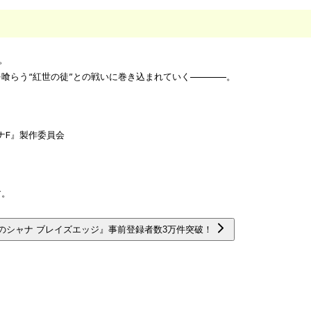
。
喰らう“紅世の徒”との戦いに巻き込まれていく————。
ナF』製作委員会
す。
のシャナ ブレイズエッジ』事前登録者数3万件突破！