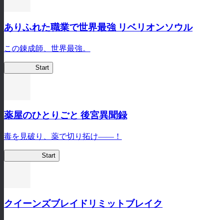
ありふれた職業で世界最強 リベリオンソウル
この錬成師、世界最強。
ありリベ
Start
薬屋のひとりごと 後宮異聞録
毒を見破り、薬で切り拓け――！
薬屋異聞録
Start
クイーンズブレイドリミットブレイク