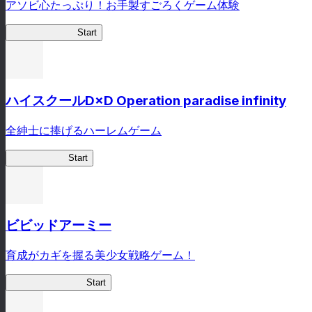
アソビ心たっぷり！お手製すごろくゲーム体験
オラすご大作戦
Start
ハイスクールD×D Operation paradise infinity
全紳士に捧げるハーレムゲーム
ハイスクール
Start
ビビッドアーミー
育成がカギを握る美少女戦略ゲーム！
ビビッドアーミー
Start