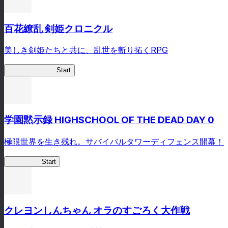
百花繚乱 剣姫クロニクル
美しき剣姫たちと共に、乱世を斬り拓くRPG
剣姫クロニクル
Start
学園黙示録 HIGHSCHOOL OF THE DEAD DAY 0
極限世界を生き残れ。サバイバルタワーディフェンス開幕！
HOTDZero
Start
クレヨンしんちゃん オラのすごろく大作戦