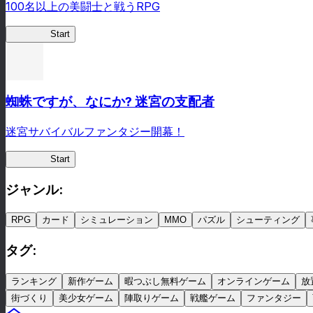
100名以上の美闘士と戦うRPG
クイブレ
Start
蜘蛛ですが、なにか? 迷宮の支配者
迷宮サバイバルファンタジー開幕！
蜘蛛ラビ
Start
ジャンル
:
RPG
カード
シミュレーション
MMO
パズル
シューティング
タグ
:
ランキング
新作ゲーム
暇つぶし無料ゲーム
オンラインゲーム
放
街づくり
美少女ゲーム
陣取りゲーム
戦艦ゲーム
ファンタジー