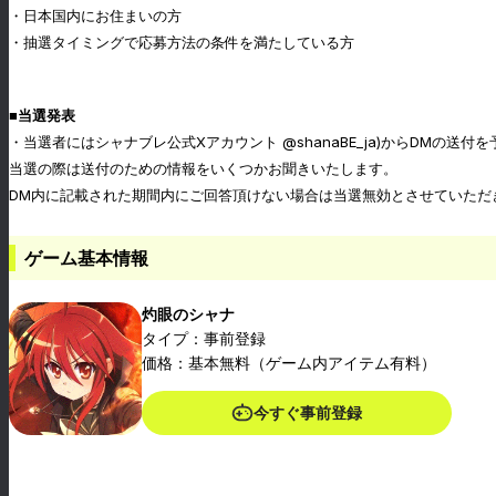
・日本国内にお住まいの方
・抽選タイミングで応募方法の条件を満たしている方
■当選発表
・当選者にはシャナブレ公式Xアカウント @shanaBE_ja)からDMの送付
当選の際は送付のための情報をいくつかお聞きいたします。
DM内に記載された期間内にご回答頂けない場合は当選無効とさせていただ
ゲーム基本情報
灼眼のシャナ
タイプ：事前登録
価格：基本無料（ゲーム内アイテム有料）
今すぐ事前登録