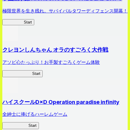
極限世界を生き残れ。サバイバルタワーディフェンス開幕！
HOTDZero
Start
クレヨンしんちゃん オラのすごろく大作戦
アソビ心たっぷり！お手製すごろくゲーム体験
オラすご大作戦
Start
ハイスクールD×D Operation paradise infinity
全紳士に捧げるハーレムゲーム
ハイスクール
Start