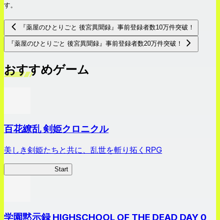
す。
『薬屋のひとりごと 後宮異聞録』事前登録者数10万件突破！
『薬屋のひとりごと 後宮異聞録』事前登録者数20万件突破！
おすすめゲーム
百花繚乱 剣姫クロニクル
美しき剣姫たちと共に、乱世を斬り拓くRPG
剣姫クロニクル
Start
学園黙示録 HIGHSCHOOL OF THE DEAD DAY 0