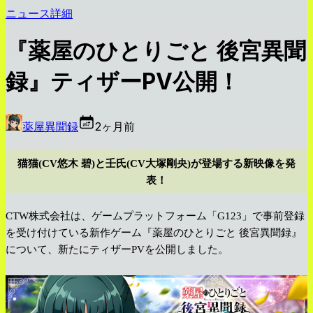
ニュース詳細
『薬屋のひとりごと 後宮異聞
録』ティザーPV公開！
薬屋異聞録
2ヶ月前
猫猫(CV悠木 碧)と壬氏(CV大塚剛央)が登場する新映像を発
表！
CTW株式会社は、ゲームプラットフォーム「G123」で事前登録
を受け付けている新作ゲーム『薬屋のひとりごと 後宮異聞録』
について、新たにティザーPVを公開しました。