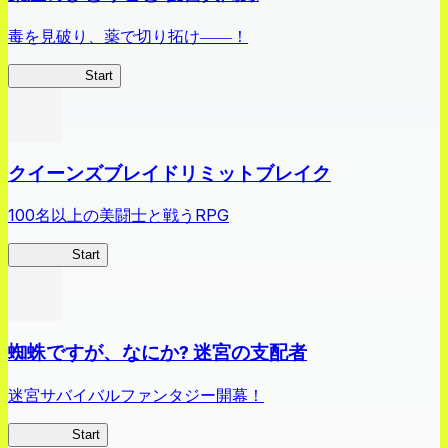
毒を見破り、薬で切り拓け――！
薬屋異聞録
Start
クイーンズブレイドリミットブレイク
100名以上の美闘士と戦うRPG
クイブレ
Start
蜘蛛ですが、なにか? 迷宮の支配者
迷宮サバイバルファンタジー開幕！
蜘蛛ラビ
Start