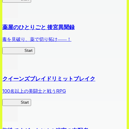
薬屋のひとりごと 後宮異聞録
毒を見破り、薬で切り拓け――！
薬屋異聞録
Start
クイーンズブレイドリミットブレイク
100名以上の美闘士と戦うRPG
クイブレ
Start