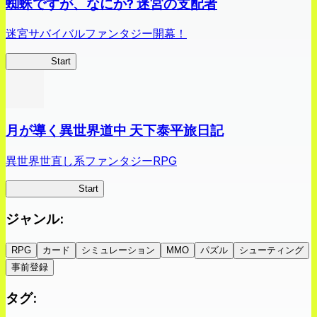
蜘蛛ですが、なにか? 迷宮の支配者
迷宮サバイバルファンタジー開幕！
蜘蛛ラビ
Start
月が導く異世界道中 天下泰平旅日記
異世界世直し系ファンタジーRPG
ツキミチ旅日記
Start
ジャンル
:
RPG
カード
シミュレーション
MMO
パズル
シューティング
事前登録
タグ
: