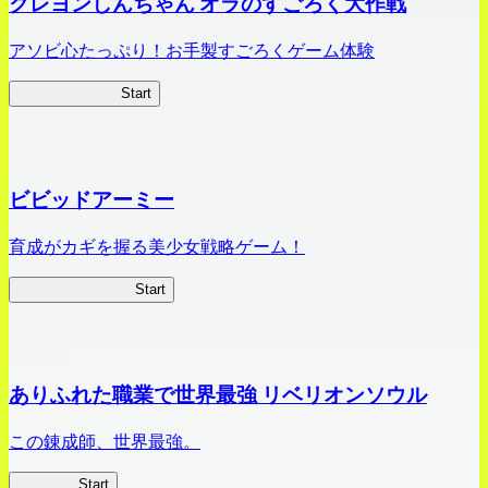
クレヨンしんちゃん オラのすごろく大作戦
アソビ心たっぷり！お手製すごろくゲーム体験
オラすご大作戦
Start
ビビッドアーミー
育成がカギを握る美少女戦略ゲーム！
ビビッドアーミー
Start
ありふれた職業で世界最強 リベリオンソウル
この錬成師、世界最強。
ありリベ
Start