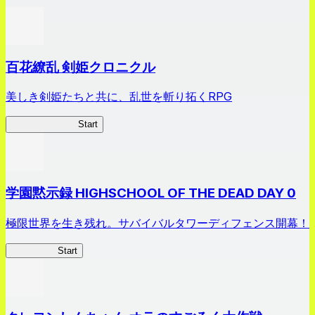
百花繚乱 剣姫クロニクル
美しき剣姫たちと共に、乱世を斬り拓くRPG
剣姫クロニクル
Start
学園黙示録 HIGHSCHOOL OF THE DEAD DAY 0
極限世界を生き残れ。サバイバルタワーディフェンス開幕！
HOTDZero
Start