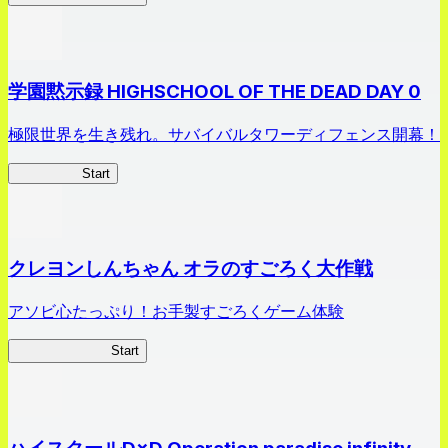
学園黙示録 HIGHSCHOOL OF THE DEAD DAY 0
極限世界を生き残れ。サバイバルタワーディフェンス開幕！
HOTDZero
Start
クレヨンしんちゃん オラのすごろく大作戦
アソビ心たっぷり！お手製すごろくゲーム体験
オラすご大作戦
Start