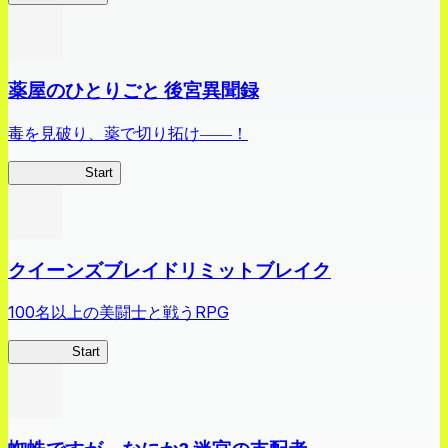
薬屋のひとりごと 後宮異聞録
毒を見破り、薬で切り拓け――！
薬屋異聞録
Start
クイーンズブレイドリミットブレイク
100名以上の美闘士と戦うRPG
クイブレ
Start