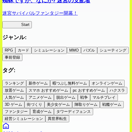
蜘蛛ですが、なにか? 迷宮の支配者
迷宮サバイバルファンタジー開幕！
蜘蛛ラビ
Start
ジャンル
:
RPG
カード
シミュレーション
MMO
パズル
シューティング
事前登録
タグ
:
ランキング
新作ゲーム
暇つぶし無料ゲーム
オンラインゲーム
放置ゲーム
スマホ おすすめゲーム
pc おすすめゲーム
ハクスラ
人気ゲーム
アニメゲーム
脱出ゲーム
戦争
マルチプレイ
3D ゲーム
街づくり
美少女ゲーム
陣取りゲーム
戦艦ゲーム
ファンタジー
育成ゲーム
タワーディフェンス
経営シミュレーション
異世界転生