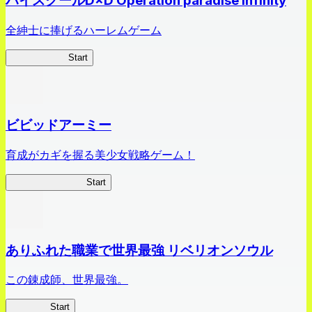
ハイスクールD×D Operation paradise infinity
全紳士に捧げるハーレムゲーム
ハイスクール
Start
ビビッドアーミー
育成がカギを握る美少女戦略ゲーム！
ビビッドアーミー
Start
ありふれた職業で世界最強 リベリオンソウル
この錬成師、世界最強。
ありリベ
Start