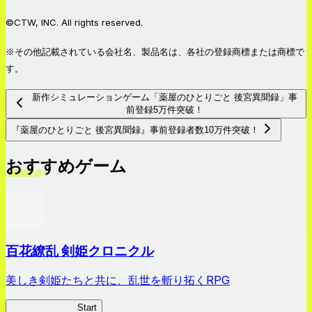
©CTW, INC. All rights reserved.
※その他記載されている会社名、製品名は、各社の登録商標または商標で
す。
新作シミュレーションゲーム「薬屋のひとりごと 後宮異聞録」事
前登録5万件突破！
『薬屋のひとりごと 後宮異聞録』事前登録者数10万件突破！
おすすめゲーム
百花繚乱 剣姫クロニクル
美しき剣姫たちと共に、乱世を斬り拓くRPG
剣姫クロニクル
Start