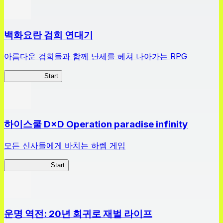
백화요란 검희 연대기
아름다운 검희들과 함께 난세를 헤쳐 나아가는 RPG
검희 연대기
Start
하이스쿨 D×D Operation paradise infinity
모든 신사들에게 바치는 하렘 게임
하이스쿨 D×D
Start
운명 역전: 20년 회귀로 재벌 라이프