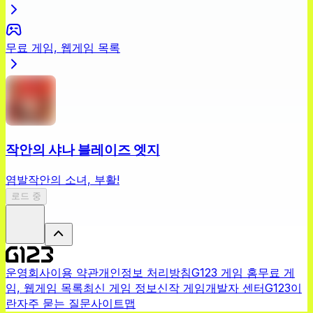
무료 게임, 웹게임 목록
작안의 샤나 블레이즈 엣지
염발작안의 소녀, 부활!
로드 중
운영회사
이용 약관
개인정보 처리방침
G123 게임 홈
무료 게
임, 웹게임 목록
최신 게임 정보
신작 게임
개발자 센터
G123이
란
자주 묻는 질문
사이트맵