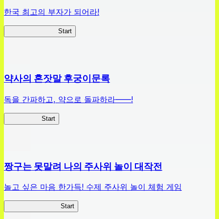
한국 최고의 부자가 되어라!
나 부자가 될꺼야
Start
약사의 혼잣말 후궁이문록
독을 간파하고, 약으로 돌파하라——!
약사이문록
Start
짱구는 못말려 나의 주사위 놀이 대작전
놀고 싶은 마음 한가득! 수제 주사위 놀이 체험 게임
짱구주사위대작전
Start