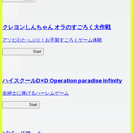
クレヨンしんちゃん オラのすごろく大作戦
アソビ心たっぷり！お手製すごろくゲーム体験
オラすご大作戦
Start
ハイスクールD×D Operation paradise infinity
全紳士に捧げるハーレムゲーム
ハイスクール
Start