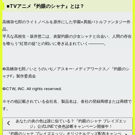
■TVアニメ『灼眼のシャナ』とは？
高橋弥七郎のライトノベルを原作にした学園×異能バトルファンタジー作
品。
平凡な高校生・坂井悠二は、炎髪灼眼の少女シャナと出会い、人間の存在
を喰らう“紅世の徒”との戦いに巻き込まれていく————。
©高橋弥七郎／いとうのいぢ／アスキー･メディアワークス／『灼眼のシ
ャナF』製作委員会
©CTW, INC. All rights reserved.
※その他記載されている会社名、製品名は、各社の登録商標または商標で
す。
あなたの炎の色は誰に似ている？『灼眼のシャナ ブレイズエッ
ジ』公式LINEで炎色診断キャンペーン開催中！
『灼眼のシャナ ブレイズエッジ』オリジナルグッズ配布キャンペ