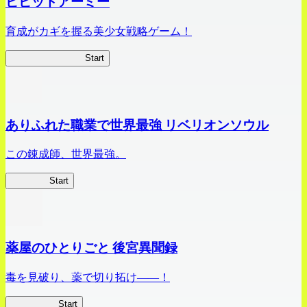
ビビッドアーミー
育成がカギを握る美少女戦略ゲーム！
ビビッドアーミー
Start
ありふれた職業で世界最強 リベリオンソウル
この錬成師、世界最強。
ありリベ
Start
薬屋のひとりごと 後宮異聞録
毒を見破り、薬で切り拓け――！
薬屋異聞録
Start