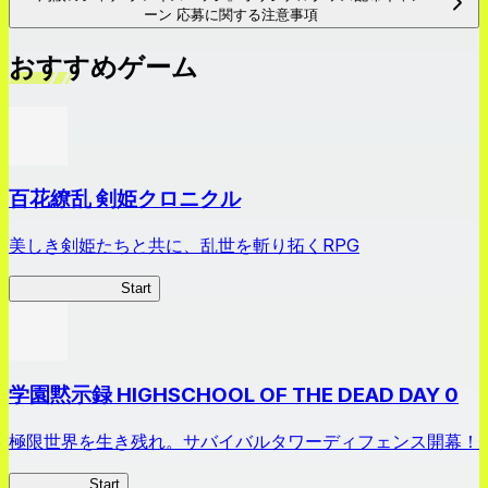
ーン 応募に関する注意事項
おすすめゲーム
百花繚乱 剣姫クロニクル
美しき剣姫たちと共に、乱世を斬り拓くRPG
剣姫クロニクル
Start
学園黙示録 HIGHSCHOOL OF THE DEAD DAY 0
極限世界を生き残れ。サバイバルタワーディフェンス開幕！
HOTDZero
Start