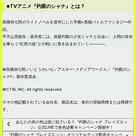
■TVアニメ『灼眼のシャナ』とは？
高橋弥七郎のライトノベルを原作にした学園×異能バトルファンタジー作
品。
平凡な高校生・坂井悠二は、炎髪灼眼の少女シャナと出会い、人間の存在
を喰らう“紅世の徒”との戦いに巻き込まれていく————。
©高橋弥七郎／いとうのいぢ／アスキー･メディアワークス／『灼眼のシ
ャナF』製作委員会
©CTW, INC. All rights reserved.
※その他記載されている会社名、製品名は、各社の登録商標または商標で
す。
あなたの炎の色は誰に似ている？『灼眼のシャナ ブレイズエッ
ジ』公式LINEで炎色診断キャンペーン開催中！
『灼眼のシャナ ブレイズエッジ』オリジナルグッズ配布キャンペ