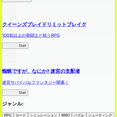
クイーンズブレイドリミットブレイク
100名以上の美闘士と戦うRPG
クイブレ
Start
蜘蛛ですが、なにか? 迷宮の支配者
迷宮サバイバルファンタジー開幕！
蜘蛛ラビ
Start
ジャンル
:
RPG
カード
シミュレーション
MMO
パズル
シューティング