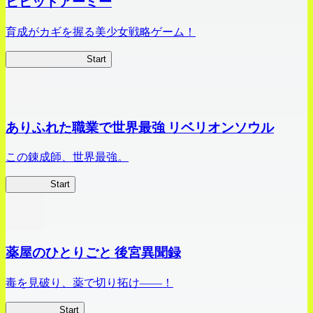
ビビッドアーミー
育成がカギを握る美少女戦略ゲーム！
ビビッドアーミー
Start
ありふれた職業で世界最強 リベリオンソウル
この錬成師、世界最強。
ありリベ
Start
薬屋のひとりごと 後宮異聞録
毒を見破り、薬で切り拓け――！
薬屋異聞録
Start