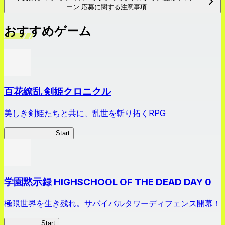
ーン 応募に関する注意事項
おすすめゲーム
百花繚乱 剣姫クロニクル
美しき剣姫たちと共に、乱世を斬り拓くRPG
剣姫クロニクル
Start
学園黙示録 HIGHSCHOOL OF THE DEAD DAY 0
極限世界を生き残れ。サバイバルタワーディフェンス開幕！
HOTDZero
Start