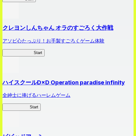
クレヨンしんちゃん オラのすごろく大作戦
アソビ心たっぷり！お手製すごろくゲーム体験
オラすご大作戦
Start
ハイスクールD×D Operation paradise infinity
全紳士に捧げるハーレムゲーム
ハイスクール
Start