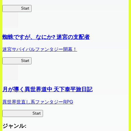
クイブレ
Start
蜘蛛ですが、なにか? 迷宮の支配者
迷宮サバイバルファンタジー開幕！
蜘蛛ラビ
Start
月が導く異世界道中 天下泰平旅日記
異世界世直し系ファンタジーRPG
ツキミチ旅日記
Start
ジャンル
: