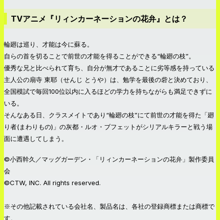
TVアニメ『リィンカーネーションの花弁』とは？
輪廻は巡り、才能は今に蘇る。
自らの首を切ることで前世の才能を得ることができる“輪廻の枝”。
優秀な兄と比べられて育ち、自分が無才であることに劣等感を持っている
主人公の扇寺 東耶（せんじ とうや）は、勉学を最後の砦と決めており、
全国模試で毎回100位以内に入るほどの学力を持ちながらも満足できずに
いる。
そんなある日、クラスメイトであり“輪廻の枝”にて前世の才能を得た「廻
り者(まわりもの)」の灰都・ルオ・ブフェットがシリアルキラーと戦う場
面に遭遇してしまう。
©小西幹久／マッグガーデン・「リィンカーネーションの花弁」製作委員
会
©CTW, INC. All rights reserved.
※その他記載されている会社名、製品名は、各社の登録商標または商標で
す。