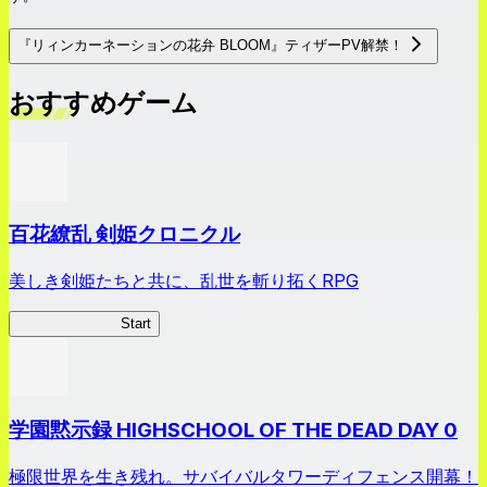
『リィンカーネーションの花弁 BLOOM』ティザーPV解禁！
おすすめゲーム
百花繚乱 剣姫クロニクル
美しき剣姫たちと共に、乱世を斬り拓くRPG
剣姫クロニクル
Start
学園黙示録 HIGHSCHOOL OF THE DEAD DAY 0
極限世界を生き残れ。サバイバルタワーディフェンス開幕！