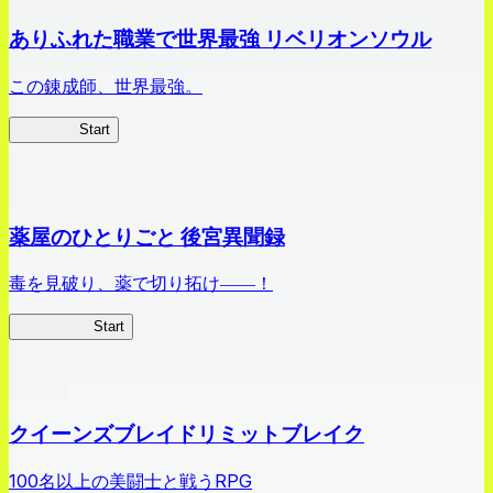
ありふれた職業で世界最強 リベリオンソウル
この錬成師、世界最強。
ありリベ
Start
薬屋のひとりごと 後宮異聞録
毒を見破り、薬で切り拓け――！
薬屋異聞録
Start
クイーンズブレイドリミットブレイク
100名以上の美闘士と戦うRPG