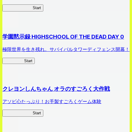
剣姫クロニクル
Start
学園黙示録 HIGHSCHOOL OF THE DEAD DAY 0
極限世界を生き残れ。サバイバルタワーディフェンス開幕！
HOTDZero
Start
クレヨンしんちゃん オラのすごろく大作戦
アソビ心たっぷり！お手製すごろくゲーム体験
オラすご大作戦
Start