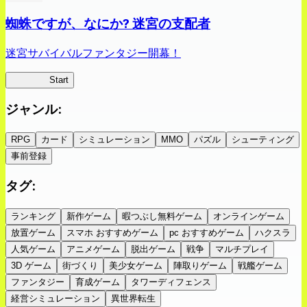
蜘蛛ですが、なにか? 迷宮の支配者
迷宮サバイバルファンタジー開幕！
蜘蛛ラビ
Start
ジャンル
:
RPG
カード
シミュレーション
MMO
パズル
シューティング
事前登録
タグ
:
ランキング
新作ゲーム
暇つぶし無料ゲーム
オンラインゲーム
放置ゲーム
スマホ おすすめゲーム
pc おすすめゲーム
ハクスラ
人気ゲーム
アニメゲーム
脱出ゲーム
戦争
マルチプレイ
3D ゲーム
街づくり
美少女ゲーム
陣取りゲーム
戦艦ゲーム
ファンタジー
育成ゲーム
タワーディフェンス
経営シミュレーション
異世界転生