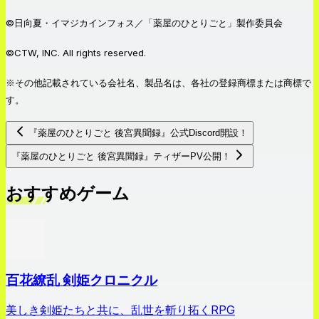
©日向夏・イマジカインフォス／「薬屋のひとりごと」製作委員会
©CTW, INC. All rights reserved.
※その他記載されている会社名、製品名は、各社の登録商標または商標で
す。
『薬屋のひとりごと 後宮異聞録』公式Discord開設！
『薬屋のひとりごと 後宮異聞録』ティザーPV公開！
おすすめゲーム
百花繚乱 剣姫クロニクル
美しき剣姫たちと共に、乱世を斬り拓くRPG