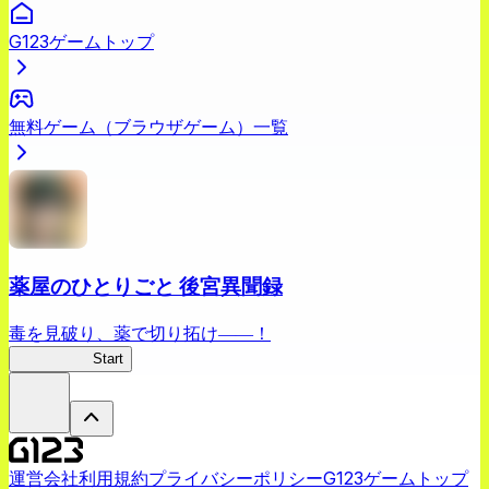
G123ゲームトップ
無料ゲーム（ブラウザゲーム）一覧
薬屋のひとりごと 後宮異聞録
毒を見破り、薬で切り拓け――！
薬屋異聞録
Start
運営会社
利用規約
プライバシーポリシー
G123ゲームトップ