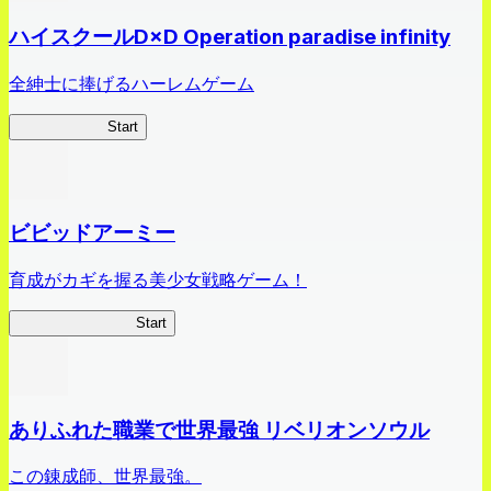
ハイスクールD×D Operation paradise infinity
全紳士に捧げるハーレムゲーム
ハイスクール
Start
ビビッドアーミー
育成がカギを握る美少女戦略ゲーム！
ビビッドアーミー
Start
ありふれた職業で世界最強 リベリオンソウル
この錬成師、世界最強。