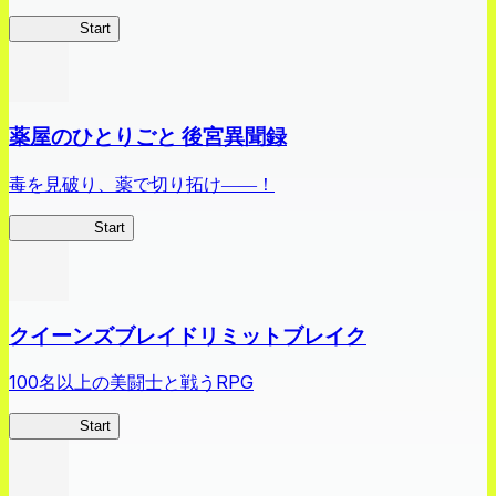
ありリベ
Start
薬屋のひとりごと 後宮異聞録
毒を見破り、薬で切り拓け――！
薬屋異聞録
Start
クイーンズブレイドリミットブレイク
100名以上の美闘士と戦うRPG
クイブレ
Start