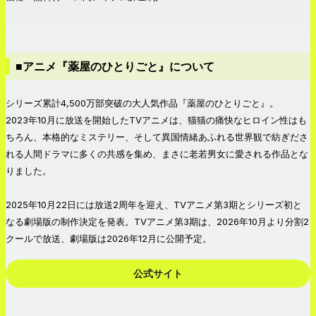
■アニメ『薬屋のひとりごと』について
シリーズ累計4,500万部突破の大人気作品『薬屋のひとりごと』。
2023年10月に放送を開始したTVアニメは、猫猫の痛快なヒロイン性はも
ちろん、本格的なミステリー、そして異国情緒あふれる世界観で紡ぎださ
れる人間ドラマに多くの共感を集め、まさに老若男女に愛される作品とな
りました。
2025年10月22日には放送2周年を迎え、TVアニメ第3期とシリーズ初と
なる劇場版の制作決定を発表。TVアニメ第3期は、2026年10月より分割2
クールで放送、劇場版は2026年12月に公開予定。
公式サイト