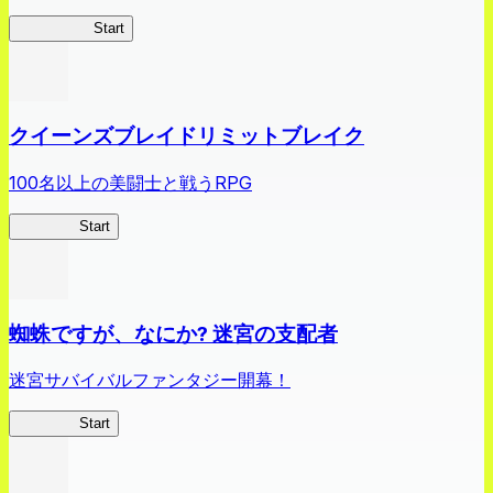
薬屋異聞録
Start
クイーンズブレイドリミットブレイク
100名以上の美闘士と戦うRPG
クイブレ
Start
蜘蛛ですが、なにか? 迷宮の支配者
迷宮サバイバルファンタジー開幕！
蜘蛛ラビ
Start