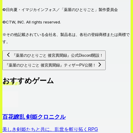
©日向夏・イマジカインフォス／「薬屋のひとりごと」製作委員会
©CTW, INC. All rights reserved.
※その他記載されている会社名、製品名は、各社の登録商標または商標で
す。
『薬屋のひとりごと 後宮異聞録』公式Discord開設！
『薬屋のひとりごと 後宮異聞録』ティザーPV公開！
おすすめゲーム
百花繚乱 剣姫クロニクル
美しき剣姫たちと共に、乱世を斬り拓くRPG