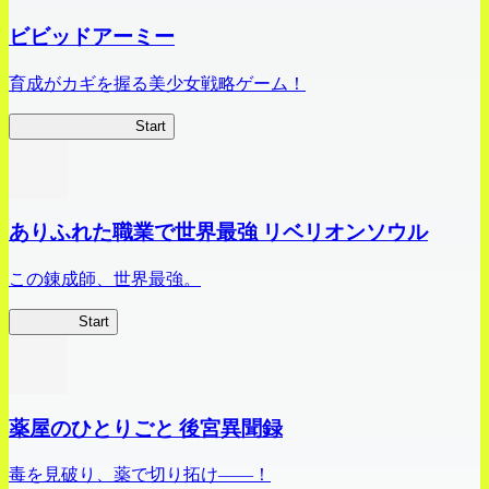
ビビッドアーミー
育成がカギを握る美少女戦略ゲーム！
ビビッドアーミー
Start
ありふれた職業で世界最強 リベリオンソウル
この錬成師、世界最強。
ありリベ
Start
薬屋のひとりごと 後宮異聞録
毒を見破り、薬で切り拓け――！