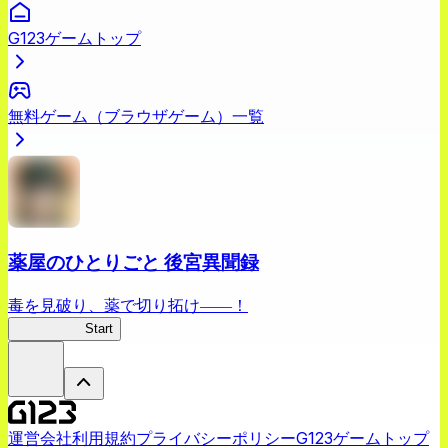
G123ゲームトップ
無料ゲーム（ブラウザゲーム）一覧
薬屋のひとりごと 後宮異聞録
毒を見破り、薬で切り拓け――！
薬屋異聞録
Start
運営会社
利用規約
プライバシーポリシー
G123ゲームトップ