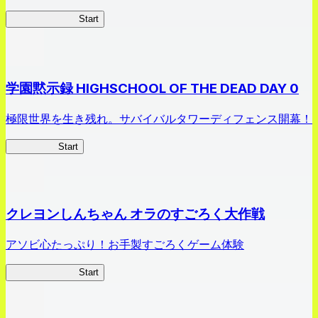
剣姫クロニクル
Start
学園黙示録 HIGHSCHOOL OF THE DEAD DAY 0
極限世界を生き残れ。サバイバルタワーディフェンス開幕！
HOTDZero
Start
クレヨンしんちゃん オラのすごろく大作戦
アソビ心たっぷり！お手製すごろくゲーム体験
オラすご大作戦
Start