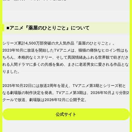
■アニメ『薬屋のひとりごと』について
シリーズ累計4,500万部突破の大人気作品『薬屋のひとりごと』。
2023年10月に放送を開始したTVアニメは、猫猫の痛快なヒロイン性はも
ちろん、本格的なミステリー、そして異国情緒あふれる世界観で紡ぎださ
れる人間ドラマに多くの共感を集め、まさに老若男女に愛される作品とな
りました。
2025年10月22日には放送2周年を迎え、TVアニメ第3期とシリーズ初と
なる劇場版の制作決定を発表。TVアニメ第3期は、2026年10月より分割2
クールで放送、劇場版は2026年12月に公開予定。
公式サイト