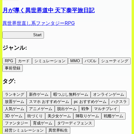
月が導く異世界道中 天下泰平旅日記
異世界世直し系ファンタジーRPG
ツキミチ旅日記
Start
ジャンル
:
RPG
カード
シミュレーション
MMO
パズル
シューティング
事前登録
タグ
:
ランキング
新作ゲーム
暇つぶし無料ゲーム
オンラインゲーム
放置ゲーム
スマホ おすすめゲーム
pc おすすめゲーム
ハクスラ
人気ゲーム
アニメゲーム
脱出ゲーム
戦争
マルチプレイ
3D ゲーム
街づくり
美少女ゲーム
陣取りゲーム
戦艦ゲーム
ファンタジー
育成ゲーム
タワーディフェンス
経営シミュレーション
異世界転生