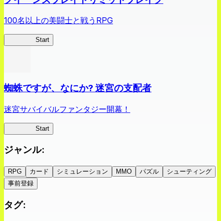
100名以上の美闘士と戦うRPG
クイブレ
Start
蜘蛛ですが、なにか? 迷宮の支配者
迷宮サバイバルファンタジー開幕！
蜘蛛ラビ
Start
ジャンル
:
RPG
カード
シミュレーション
MMO
パズル
シューティング
事前登録
タグ
: