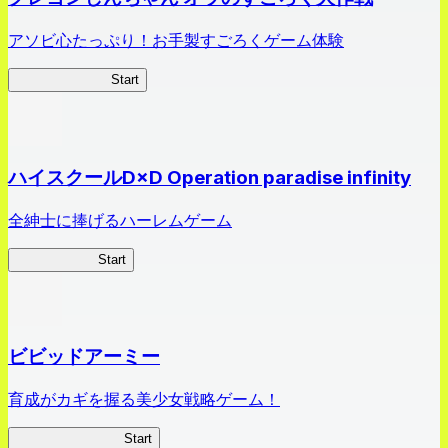
アソビ心たっぷり！お手製すごろくゲーム体験
オラすご大作戦
Start
ハイスクールD×D Operation paradise infinity
全紳士に捧げるハーレムゲーム
ハイスクール
Start
ビビッドアーミー
育成がカギを握る美少女戦略ゲーム！
ビビッドアーミー
Start