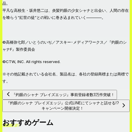
品。
平凡な高校生・坂井悠二は、炎髪灼眼の少女シャナと出会い、人間の存在
を喰らう“紅世の徒”との戦いに巻き込まれていく————。
©高橋弥七郎／いとうのいぢ／アスキー･メディアワークス／『灼眼のシ
ャナF』製作委員会
©CTW, INC. All rights reserved.
※その他記載されている会社名、製品名は、各社の登録商標または商標で
す。
『灼眼のシャナ ブレイズエッジ』事前登録者数3万件突破！
『灼眼のシャナ ブレイズエッジ』公式LINEにてシャナと話せる!?
キャンペーン開催決定！
おすすめゲーム