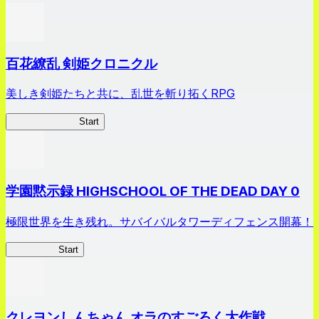
百花繚乱 剣姫クロニクル
美しき剣姫たちと共に、乱世を斬り拓くRPG
剣姫クロニクル
Start
学園黙示録 HIGHSCHOOL OF THE DEAD DAY 0
極限世界を生き残れ。サバイバルタワーディフェンス開幕！
HOTDZero
Start
クレヨンしんちゃん オラのすごろく大作戦