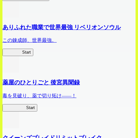
ありふれた職業で世界最強 リベリオンソウル
この錬成師、世界最強。
ありリベ
Start
薬屋のひとりごと 後宮異聞録
毒を見破り、薬で切り拓け――！
薬屋異聞録
Start
クイーンズブレイドリミットブレイク