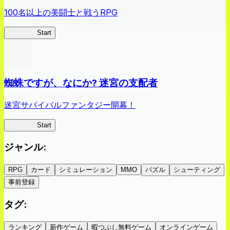
100名以上の美闘士と戦うRPG
クイブレ
Start
蜘蛛ですが、なにか? 迷宮の支配者
迷宮サバイバルファンタジー開幕！
蜘蛛ラビ
Start
ジャンル
:
RPG
カード
シミュレーション
MMO
パズル
シューティング
事前登録
タグ
:
ランキング
新作ゲーム
暇つぶし無料ゲーム
オンラインゲーム