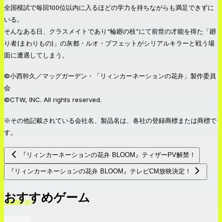
全国模試で毎回100位以内に入るほどの学力を持ちながらも満足できずに
いる。
そんなある日、クラスメイトであり“輪廻の枝”にて前世の才能を得た「廻
り者(まわりもの)」の灰都・ルオ・ブフェットがシリアルキラーと戦う場
面に遭遇してしまう。
©小西幹久／マッグガーデン・「リィンカーネーションの花弁」製作委員
会
©CTW, INC. All rights reserved.
※その他記載されている会社名、製品名は、各社の登録商標または商標で
す。
『リィンカーネーションの花弁 BLOOM』ティザーPV解禁！
『リィンカーネーションの花弁 BLOOM』テレビCM放映決定！
おすすめゲーム