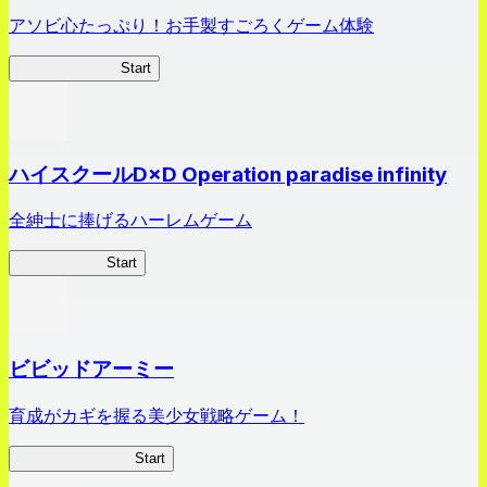
アソビ心たっぷり！お手製すごろくゲーム体験
オラすご大作戦
Start
ハイスクールD×D Operation paradise infinity
全紳士に捧げるハーレムゲーム
ハイスクール
Start
ビビッドアーミー
育成がカギを握る美少女戦略ゲーム！
ビビッドアーミー
Start