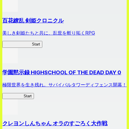
百花繚乱 剣姫クロニクル
美しき剣姫たちと共に、乱世を斬り拓くRPG
剣姫クロニクル
Start
学園黙示録 HIGHSCHOOL OF THE DEAD DAY 0
極限世界を生き残れ。サバイバルタワーディフェンス開幕！
HOTDZero
Start
クレヨンしんちゃん オラのすごろく大作戦