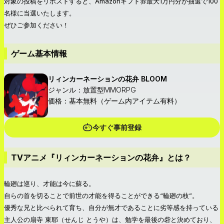
対象の投稿をリポストすると、Amazonギフト券最大1万円分が抽選で100
名様に当選いたします。
ぜひご参加ください！
ゲーム基本情報
リィンカーネーションの花弁 BLOOM
ジャンル：放置型MMORPG
価格：基本無料（ゲーム内アイテム有料）
今すぐ事前登録
TVアニメ『リィンカーネーションの花弁』とは？
輪廻は巡り、才能は今に蘇る。
自らの首を切ることで前世の才能を得ることができる“輪廻の枝”。
優秀な兄と比べられて育ち、自分が無才であることに劣等感を持っている
主人公の扇寺 東耶（せんじ とうや）は、勉学を最後の砦と決めており、