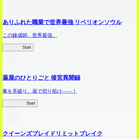
ありふれた職業で世界最強 リベリオンソウル
この錬成師、世界最強。
ありリベ
Start
薬屋のひとりごと 後宮異聞録
毒を見破り、薬で切り拓け――！
薬屋異聞録
Start
クイーンズブレイドリミットブレイク