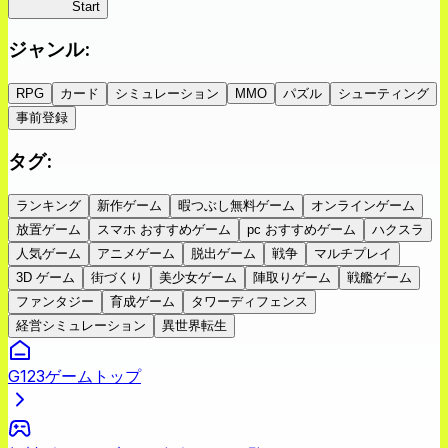
蜘蛛ラビ
Start
ジャンル
:
RPG
カード
シミュレーション
MMO
パズル
シューティング
事前登録
タグ
:
ランキング
新作ゲーム
暇つぶし無料ゲーム
オンラインゲーム
放置ゲーム
スマホ おすすめゲーム
pc おすすめゲーム
ハクスラ
人気ゲーム
アニメゲーム
脱出ゲーム
戦争
マルチプレイ
3D ゲーム
街づくり
美少女ゲーム
陣取りゲーム
戦艦ゲーム
ファンタジー
育成ゲーム
タワーディフェンス
経営シミュレーション
異世界転生
G123ゲームトップ