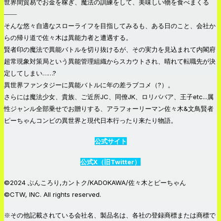
世界間貿易でお金を稼ぎ、魔法の訓練をして、美味しい物を食べまくる
――
そんな悠々自適なスローライフを目指してみるも、ある日のこと、会社か
らの帰り道で佐々木は異能力者と遭遇する。
賢者印の魔法で異能バトルを切り抜けるが、その実力を見込まれて内閣府
超常現象対策局という異能管理組織からスカウトされ、晴れて転職先が決
定してしまい……?
異世界ファンタジーに異能バトルに年の差ラブコメ（?）。
さらには魔法少女、貴族、ご近所JC、同僚JK、ロリババア、王子etc...属
性ジャンル全部乗せでお贈りする、アラフォーリーマン佐々木&文鳥賢者
ピーちゃんコンビの異世界と現代日本行ったり来たり物語。
公式サイト
公式X（旧Twitter）
©2024 ぶんころり,カントク/KADOKAWA/佐々木とピーちゃん
©CTW, INC. All rights reserved.
※その他記載されている会社名、製品名は、各社の登録商標または商標で