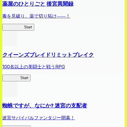
薬屋のひとりごと 後宮異聞録
毒を見破り、薬で切り拓け――！
薬屋異聞録
Start
クイーンズブレイドリミットブレイク
100名以上の美闘士と戦うRPG
クイブレ
Start
蜘蛛ですが、なにか? 迷宮の支配者
迷宮サバイバルファンタジー開幕！