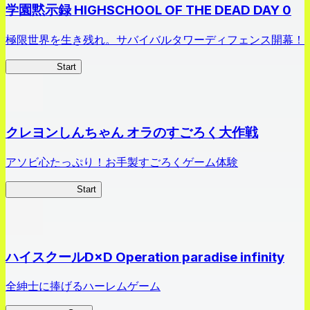
学園黙示録 HIGHSCHOOL OF THE DEAD DAY 0
極限世界を生き残れ。サバイバルタワーディフェンス開幕！
HOTDZero
Start
クレヨンしんちゃん オラのすごろく大作戦
アソビ心たっぷり！お手製すごろくゲーム体験
オラすご大作戦
Start
ハイスクールD×D Operation paradise infinity
全紳士に捧げるハーレムゲーム