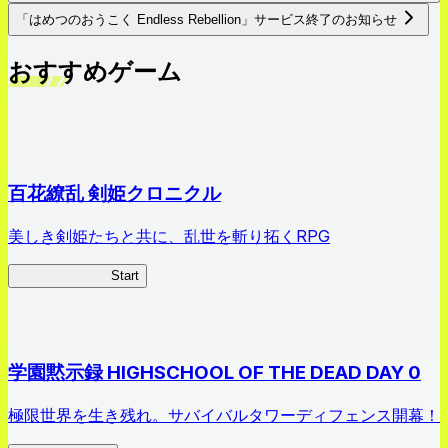
「はめつのおうこく Endless Rebellion」サービス終了のお知らせ
おすすめゲーム
百花繚乱 剣姫クロニクル
美しき剣姫たちと共に、乱世を斬り拓くRPG
剣姫クロニクル
Start
学園黙示録 HIGHSCHOOL OF THE DEAD DAY 0
極限世界を生き残れ。サバイバルタワーディフェンス開幕！