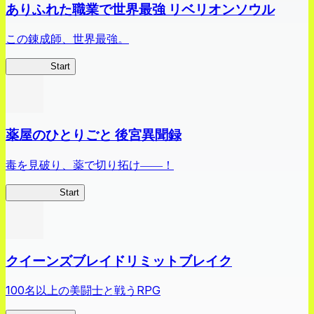
ありふれた職業で世界最強 リベリオンソウル
この錬成師、世界最強。
ありリベ
Start
薬屋のひとりごと 後宮異聞録
毒を見破り、薬で切り拓け――！
薬屋異聞録
Start
クイーンズブレイドリミットブレイク
100名以上の美闘士と戦うRPG