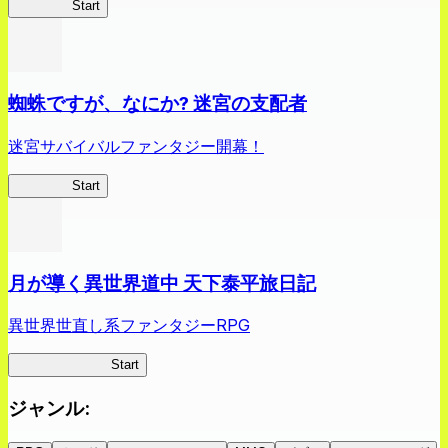
クイブレ
Start
蜘蛛ですが、なにか? 迷宮の支配者
迷宮サバイバルファンタジー開幕！
蜘蛛ラビ
Start
月が導く異世界道中 天下泰平旅日記
異世界世直し系ファンタジーRPG
ツキミチ旅日記
Start
ジャンル
: