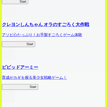
HOTDZero
Start
クレヨンしんちゃん オラのすごろく大作戦
アソビ心たっぷり！お手製すごろくゲーム体験
オラすご大作戦
Start
ビビッドアーミー
育成がカギを握る美少女戦略ゲーム！
ビビッドアーミー
Start