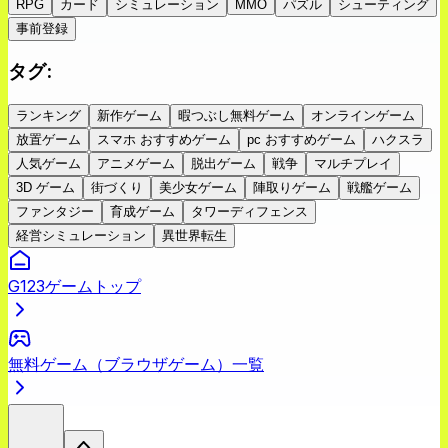
RPG
カード
シミュレーション
MMO
パズル
シューティング
事前登録
タグ
:
ランキング
新作ゲーム
暇つぶし無料ゲーム
オンラインゲーム
放置ゲーム
スマホ おすすめゲーム
pc おすすめゲーム
ハクスラ
人気ゲーム
アニメゲーム
脱出ゲーム
戦争
マルチプレイ
3D ゲーム
街づくり
美少女ゲーム
陣取りゲーム
戦艦ゲーム
ファンタジー
育成ゲーム
タワーディフェンス
経営シミュレーション
異世界転生
G123ゲームトップ
無料ゲーム（ブラウザゲーム）一覧