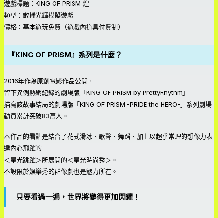
遊戲標題：KING OF PRISM 煌
類型：散播光輝模擬遊戲
價格：基本遊玩免費（遊戲內道具付費制）
『KING OF PRISM』系列是什麼？
2016年作為原創電影作品公開，
留下異例熱銷紀錄的劇場版「KING OF PRISM by PrettyRhythm」
描寫該故事結局的劇場版「KING OF PRISM -PRIDE the HERO-」系列劇場
動員累計突破83萬人。
本作品的看點是結合了花式滑冰、歌聲、舞蹈、加上以超乎常理的想像力表
達內心飛躍的
＜星光跳躍＞所展開的＜星光時尚秀＞。
不設限於娛樂秀的群像劇也是魅力所在。
只要看過一遍，世界將變得更加閃耀！