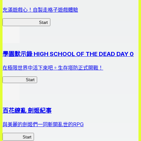
充滿遊戲心！自製走格子遊戲體驗
我的走格子大作戰
Start
學園默示錄 HIGH SCHOOL OF THE DEAD DAY 0
在極限世界中活下來吧。生存塔防正式開戰！
HOTDZero
Start
百花繚亂 劍姬紀事
與美麗的劍姬們一同斬開亂世的RPG
劍姬紀事
Start