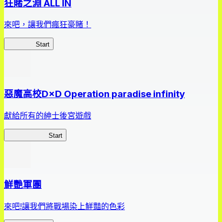
狂賭之淵 ALL IN
來吧，讓我們瘋狂豪賭！
狂賭之淵
Start
惡魔高校D×D Operation paradise infinity
獻給所有的紳士後宮遊戲
惡魔高校D×D
Start
鮮艷軍團
來吧!讓我們將戰場染上鮮豔的色彩