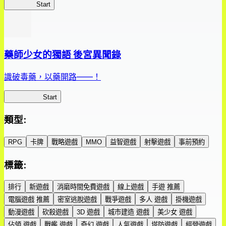
鮮艷軍團
Start
藥師少女的獨語 後宮異聞錄
識破毒藥，以藥開路——！
藥屋異聞錄
Start
類型
:
RPG
卡牌
戰略遊戲
MMO
益智遊戲
射擊遊戲
事前預約
標籤
:
排行
新遊戲
消磨時間免費遊戲
線上遊戲
手遊 推薦
電腦遊戲 推薦
密室逃脫遊戲
戰爭遊戲
多人 遊戲
掛機遊戲
動漫遊戲
砍殺遊戲
3D 遊戲
城市建造 遊戲
美少女 遊戲
佔領 遊戲
戰艦 遊戲
奇幻 遊戲
人氣遊戲
塔防遊戲
經營遊戲