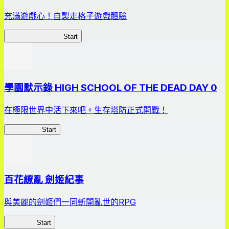
充滿遊戲心！自製走格子遊戲體驗
我的走格子大作戰
Start
學園默示錄 HIGH SCHOOL OF THE DEAD DAY 0
在極限世界中活下來吧。生存塔防正式開戰！
HOTDZero
Start
百花繚亂 劍姬紀事
與美麗的劍姬們一同斬開亂世的RPG
劍姬紀事
Start