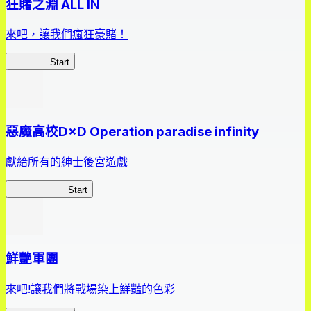
狂賭之淵 ALL IN
來吧，讓我們瘋狂豪賭！
狂賭之淵
Start
惡魔高校D×D Operation paradise infinity
獻給所有的紳士後宮遊戲
惡魔高校D×D
Start
鮮艷軍團
來吧!讓我們將戰場染上鮮豔的色彩