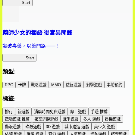
鮮艷軍團
Start
藥師少女的獨語 後宮異聞錄
識破毒藥，以藥開路——！
藥屋異聞錄
Start
類型
:
RPG
卡牌
戰略遊戲
MMO
益智遊戲
射擊遊戲
事前預約
標籤
:
排行
新遊戲
消磨時間免費遊戲
線上遊戲
手遊 推薦
電腦遊戲 推薦
密室逃脫遊戲
戰爭遊戲
多人 遊戲
掛機遊戲
動漫遊戲
砍殺遊戲
3D 遊戲
城市建造 遊戲
美少女 遊戲
佔領 遊戲
戰艦 遊戲
奇幻 遊戲
人氣遊戲
塔防遊戲
經營遊戲