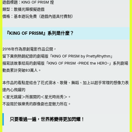
遊戲標題：KING OF PRISM 煌
類型：散播光輝模擬遊戲
價格：基本遊玩免費（遊戲內道具付費制）
『KING OF PRISM』系列是什麼？
2016年作為原創電影作品公開，
留下異例熱銷紀錄的劇場版「KING OF PRISM by PrettyRhythm」
描寫該故事結局的劇場版「KING OF PRISM -PRIDE the HERO-」系列劇場
動員累計突破83萬人。
本作品的看點是結合了花式滑冰、歌聲、舞蹈、加上以超乎常理的想像力表
達內心飛躍的
＜星光跳躍＞所展開的＜星光時尚秀＞。
不設限於娛樂秀的群像劇也是魅力所在。
只要看過一遍，世界將變得更加閃耀！