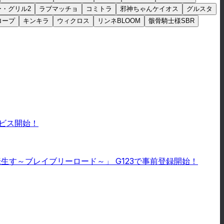
ー・グリル2
ラブマッチョ
コミトラ
邪神ちゃんケイオス
グルスタ
ロープ
キンキラ
ウィクロス
リンネBLOOM
骸骨騎士様SBR
ビス開始！
す～ブレイブリーロード～」 G123で事前登録開始！