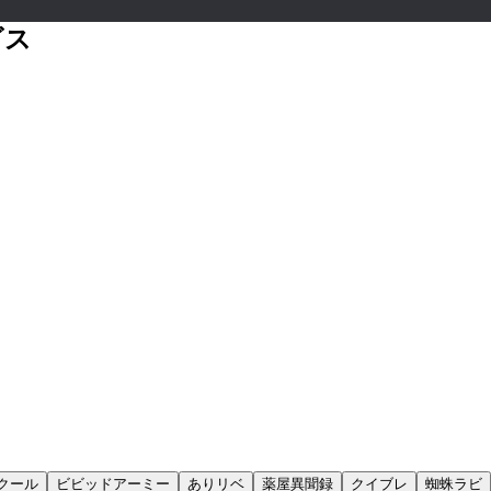
ビス
クール
ビビッドアーミー
ありリベ
薬屋異聞録
クイブレ
蜘蛛ラビ