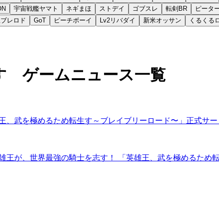
ON
宇宙戦艦ヤマト
ネギまほ
ストデイ
ゴブスレ
転剣BR
ピータ
王ブレロド
GoT
ピーチボーイ
Lv2リバダイ
新米オッサン
くるくる
す ゲームニュース一覧
雄王、武を極めるため転生す～ブレイブリーロード〜」正式サー
雄王が、世界最強の騎士を志す！ 「英雄王、武を極めるため転生