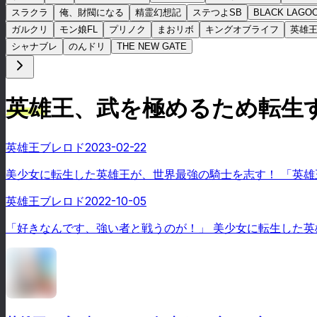
スラクラ
俺、財閥になる
精霊幻想記
ステつよSB
BLACK LAGO
ガルクリ
モン娘FL
プリノク
まおリボ
キングオブライフ
英雄
シャナブレ
のんドリ
THE NEW GATE
英雄王、武を極めるため転生
英雄王ブレロド
2023-02-22
美少女に転生した英雄王が、世界最強の騎士を志す！ 「英
英雄王ブレロド
2022-10-05
「好きなんです、強い者と戦うのが！」 美少女に転生した英