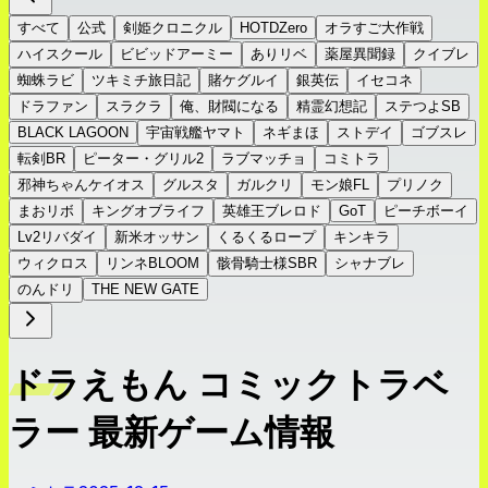
すべて
公式
剣姫クロニクル
HOTDZero
オラすご大作戦
ハイスクール
ビビッドアーミー
ありリベ
薬屋異聞録
クイブレ
蜘蛛ラビ
ツキミチ旅日記
賭ケグルイ
銀英伝
イセコネ
ドラファン
スラクラ
俺、財閥になる
精霊幻想記
ステつよSB
BLACK LAGOON
宇宙戦艦ヤマト
ネギまほ
ストデイ
ゴブスレ
転剣BR
ピーター・グリル2
ラブマッチョ
コミトラ
邪神ちゃんケイオス
グルスタ
ガルクリ
モン娘FL
プリノク
まおリボ
キングオブライフ
英雄王ブレロド
GoT
ピーチボーイ
Lv2リバダイ
新米オッサン
くるくるロープ
キンキラ
ウィクロス
リンネBLOOM
骸骨騎士様SBR
シャナブレ
のんドリ
THE NEW GATE
ドラえもん コミックトラベ
ラー 最新ゲーム情報