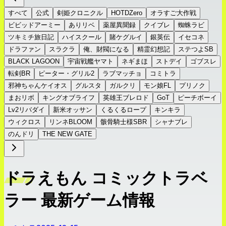
すべて
公式
剣姫クロニクル
HOTDZero
オラすご大作戦
ビビッドアーミー
ありリベ
薬屋異聞録
クイブレ
蜘蛛ラビ
ツキミチ旅日記
ハイスクール
賭ケグルイ
銀英伝
イセコネ
ドラファン
スラクラ
俺、財閥になる
精霊幻想記
ステつよSB
BLACK LAGOON
宇宙戦艦ヤマト
ネギまほ
ストデイ
ゴブスレ
転剣BR
ピーター・グリル2
ラブマッチョ
コミトラ
邪神ちゃんケイオス
グルスタ
ガルクリ
モン娘FL
プリノク
まおリボ
キングオブライフ
英雄王ブレロド
GoT
ピーチボーイ
Lv2リバダイ
新米オッサン
くるくるロープ
キンキラ
ウィクロス
リンネBLOOM
骸骨騎士様SBR
シャナブレ
のんドリ
THE NEW GATE
ドラえもん コミックトラベ
ラー 最新ゲーム情報