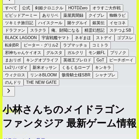
すべて
公式
剣姫クロニクル
HOTDZero
オラすご大作戦
ビビッドアーミー
ありリベ
薬屋異聞録
クイブレ
蜘蛛ラビ
ツキミチ旅日記
ハイスクール
賭ケグルイ
銀英伝
イセコネ
ドラファン
スラクラ
俺、財閥になる
精霊幻想記
ステつよSB
BLACK LAGOON
宇宙戦艦ヤマト
ネギまほ
ストデイ
ゴブスレ
転剣BR
ピーター・グリル2
ラブマッチョ
コミトラ
邪神ちゃんケイオス
グルスタ
ガルクリ
モン娘FL
プリノク
まおリボ
キングオブライフ
英雄王ブレロド
GoT
ピーチボーイ
Lv2リバダイ
新米オッサン
くるくるロープ
キンキラ
ウィクロス
リンネBLOOM
骸骨騎士様SBR
シャナブレ
のんドリ
THE NEW GATE
小林さんちのメイドラゴン
ファンタジア 最新ゲーム情報