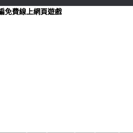
編免費線上網頁遊戲