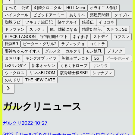
すべて
公式
剣姫クロニクル
HOTDZero
オラすご大作戦
ハイスクール
ビビッドアーミー
ありリベ
薬屋異聞録
クイブレ
蜘蛛ラビ
ツキミチ旅日記
賭ケグルイ
銀英伝
イセコネ
ドラファン
スラクラ
俺、財閥になる
精霊幻想記
ステつよSB
BLACK LAGOON
宇宙戦艦ヤマト
ネギまほ
ストデイ
ゴブスレ
転剣BR
ピーター・グリル2
ラブマッチョ
コミトラ
邪神ちゃんケイオス
グルスタ
ガルクリ
モン娘FL
プリノク
まおリボ
キングオブライフ
英雄王ブレロド
GoT
ピーチボーイ
Lv2リバダイ
新米オッサン
くるくるロープ
キンキラ
ウィクロス
リンネBLOOM
骸骨騎士様SBR
シャナブレ
のんドリ
THE NEW GATE
ガルクリニュース
ガルクリ
2022-10-27
G123『ガールズ＆クリーチャーズ』にてハロウィンイベン