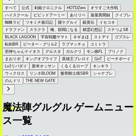
すべて
公式
剣姫クロニクル
HOTDZero
オラすご大作戦
ハイスクール
ビビッドアーミー
ありリベ
薬屋異聞録
クイブレ
蜘蛛ラビ
ツキミチ旅日記
賭ケグルイ
銀英伝
イセコネ
ドラファン
スラクラ
俺、財閥になる
精霊幻想記
ステつよSB
BLACK LAGOON
宇宙戦艦ヤマト
ネギまほ
ストデイ
ゴブスレ
転剣BR
ピーター・グリル2
ラブマッチョ
コミトラ
邪神ちゃんケイオス
グルスタ
ガルクリ
モン娘FL
プリノク
まおリボ
キングオブライフ
英雄王ブレロド
GoT
ピーチボーイ
Lv2リバダイ
新米オッサン
くるくるロープ
キンキラ
ウィクロス
リンネBLOOM
骸骨騎士様SBR
シャナブレ
のんドリ
THE NEW GATE
魔法陣グルグル ゲームニュー
ス一覧