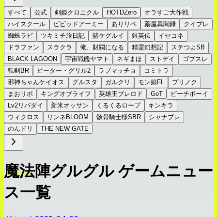
すべて
公式
剣姫クロニクル
HOTDZero
オラすご大作戦
ハイスクール
ビビッドアーミー
ありリベ
薬屋異聞録
クイブレ
蜘蛛ラビ
ツキミチ旅日記
賭ケグルイ
銀英伝
イセコネ
ドラファン
スラクラ
俺、財閥になる
精霊幻想記
ステつよSB
BLACK LAGOON
宇宙戦艦ヤマト
ネギまほ
ストデイ
ゴブスレ
転剣BR
ピーター・グリル2
ラブマッチョ
コミトラ
邪神ちゃんケイオス
グルスタ
ガルクリ
モン娘FL
プリノク
まおリボ
キングオブライフ
英雄王ブレロド
GoT
ピーチボーイ
Lv2リバダイ
新米オッサン
くるくるロープ
キンキラ
ウィクロス
リンネBLOOM
骸骨騎士様SBR
シャナブレ
のんドリ
THE NEW GATE
魔法陣グルグル ゲームニュー
ス一覧