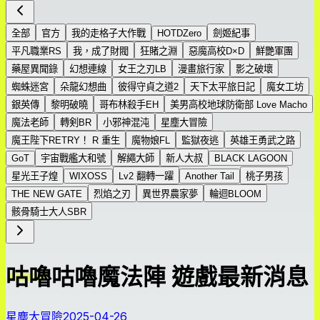
全部
官方
我的走格子大作戰
HOTDZero
劍姬紀事
平凡職業RS
我，成了財閥
狂賭之淵
惡魔高校D×D
鮮艷軍團
藥屋異聞錄
幻想連線
女王之刃LB
漫畫旅行家
影之破壞
蜘蛛迷宮
朵龍幻想曲
彼得守貞之道2
天下太平旅日記
魔女工坊
銀英傳
黎明破曉
哥布林殺手EH
美男高校地球防衛部 Love Macho
魔法老師
轉剣BR
小邪神混沌
星塵大冒險
魔王陛下RETRY！ R 重生
魔物娘FL
監獄夜逃
英雄王勇武之路
GoT
宇宙戰艦大和號
解繩大師
新人大叔
BLACK LAGOON
星光王子煌
WIXOSS
Lv2 翻轉一躍
Another Tail
桃子男孩
THE NEW GATE
烈焰之刃
異世界農家夢
輪迴BLOOM
骸骨騎士大人SBR
咕嚕咕嚕魔法陣 遊戲最新消息
星塵大冒險
2025-04-26