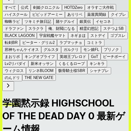
すべて
公式
剣姫クロニクル
HOTDZero
オラすご大作戦
ハイスクール
ビビッドアーミー
ありリベ
薬屋異聞録
クイブレ
蜘蛛ラビ
ツキミチ旅日記
賭ケグルイ
銀英伝
イセコネ
ドラファン
スラクラ
俺、財閥になる
精霊幻想記
ステつよSB
BLACK LAGOON
宇宙戦艦ヤマト
ネギまほ
ストデイ
ゴブスレ
転剣BR
ピーター・グリル2
ラブマッチョ
コミトラ
邪神ちゃんケイオス
グルスタ
ガルクリ
モン娘FL
プリノク
まおリボ
キングオブライフ
英雄王ブレロド
GoT
ピーチボーイ
Lv2リバダイ
新米オッサン
くるくるロープ
キンキラ
ウィクロス
リンネBLOOM
骸骨騎士様SBR
シャナブレ
のんドリ
THE NEW GATE
学園黙示録 HIGHSCHOOL
OF THE DEAD DAY 0 最新ゲ
ーム情報