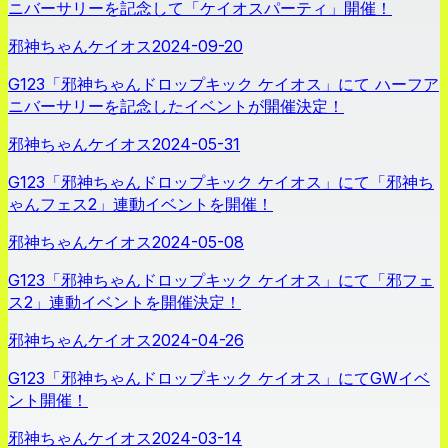
ニバーサリーを記念して「ケイオスパーティ」開催！
邪神ちゃんケイオス
2024-09-20
G123「邪神ちゃんドロップキック ケイオス」にて ハーフア
ニバーサリーを記念したイベントが開催決定！
邪神ちゃんケイオス
2024-05-31
G123「邪神ちゃんドロップキック ケイオス」にて「邪神ち
ゃんフェス2」連動イベントを開催！
邪神ちゃんケイオス
2024-05-08
G123「邪神ちゃんドロップキック ケイオス」にて「邪フェ
ス2」連動イベントを開催決定！
邪神ちゃんケイオス
2024-04-26
G123「邪神ちゃんドロップキック ケイオス」にてGWイベ
ント開催！
邪神ちゃんケイオス
2024-03-14