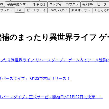
ON
宇宙戦艦ヤマト
ネギまほ
ストデイ
ゴブスレ
転剣BR
ピータ
王ブレロド
GoT
ピーチボーイ
Lv2リバダイ
新米オッサン
くるくる
候補のまったり異世界ライフ 
まったり異世界ライフ リバースダイブ」 ゲーム内でアニメ連動
バースダイブ」 G123で本日リリース！
リバースダイブ」正式サービス開始日が11月22日に決定！！