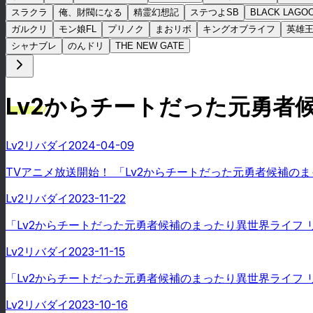
スラクラ
俺、財閥になる
精霊幻想記
ステつよSB
BLACK LAGO
ガルクリ
モン娘FL
プリノク
まおリボ
キングオブライフ
英雄
シャナブレ
のんドリ
THE NEW GATE
Lv2からチートだった元勇者
Lv2リバダイ
2024-04-09
TVアニメ放送開始！ 「Lv2からチートだった元勇者候補の
Lv2リバダイ
2023-11-22
「Lv2からチートだった元勇者候補のまったり異世界ライフ リ
Lv2リバダイ
2023-11-15
「Lv2からチートだった元勇者候補のまったり異世界ライフ 
Lv2リバダイ
2023-10-16