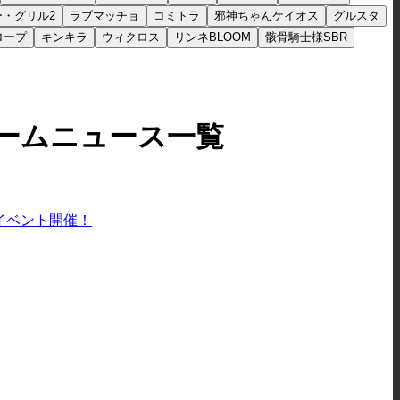
ー・グリル2
ラブマッチョ
コミトラ
邪神ちゃんケイオス
グルスタ
ロープ
キンキラ
ウィクロス
リンネBLOOM
骸骨騎士様SBR
ゲームニュース一覧
イベント開催！