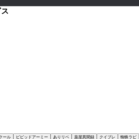
ビス
クール
ビビッドアーミー
ありリベ
薬屋異聞録
クイブレ
蜘蛛ラビ